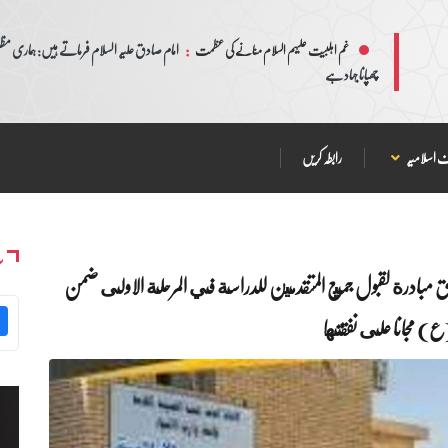
:
امام صادق علیہ السلام فرماتے ہیں: ہماری مظلم
غم اہلبیت علیہم السلام منانے کی عظمت
چھپانا جہاد ہے
 اسلامیہ
رابطہ کریں
س
طلق مبادرة لقبول جميع المتقدمين للدراسة في المرحلة الاولى ضمن
ع) مجانا على نفقتها