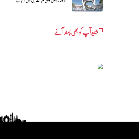
250 خاندانوں کو اپنی ضیافت میں قبول کر لیا ہے
شایدآپ کو بھی پسند آئے