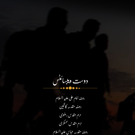
دوست ویبسائٹس
روضہ امام علی علیہ السلام
روضہ مقدسہ کاظمین
حرم مقدس رضوی
حرم مقدس عسکری
روضہ مقدسہ عباس علیہ السلام