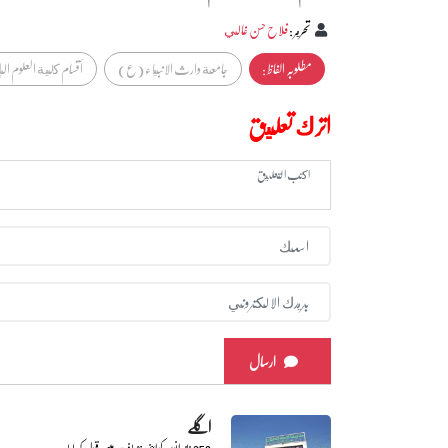
تحرير
:
فلاح حسن غالي
مطلوبہ الفاظ :
جامعة وارث الانبياء (ع)
أقسام كلية العلوم ال
اترك تعليق
ارسال
اگلے