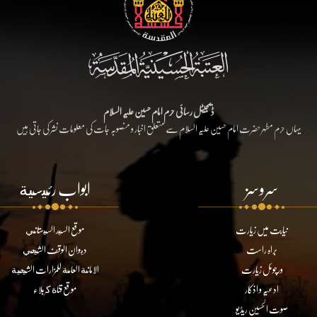
ڈیجیٹل رسائی حرم امام حسین علیہ السلام
یہاں حرم مطہر حضرت امام حسین علیہ السلام سے متعلق اخبار و منصوبہ جات کی معلومات نشر کی جاتی ہیں
سروسز
ابواب رئيسية
نیابت میں زیارت
موقع السيد السيستاني
براہ راست
ديوان الوقف الشيعي
ورچوئل زیارت
الامانة العامة للمزارات الشيعية
ادعیہ و اذکار
موقع قناة كربلاء
صوت الحسین ریڈیو