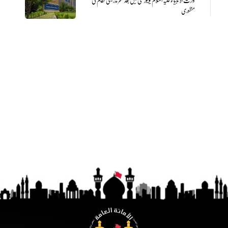
وارث الانبیاء علیہ السلام یونیورسٹی میں بعد ظھر تدریسی نظام کی
منظوری