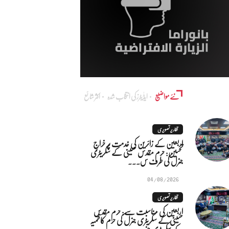
نئے مواضیع
ایڈٰیٹرز کی انتخاب شدہ
اکثر شائع
تقاریر تصویری
اربعین کے زائرین کی خدمت پر خراجِ
تحسین: حرم مقدس حسینی کے سکریٹری
جنرل کی طرف س...
04/08/2026
تقاریر تصویری
اربعین کی مناسبت سے: حرم مقدس
حسینی کے سکریٹری جنرل کی حرم کاظمیہ
کے سکریٹری جنر...