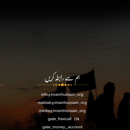
ہم سے رابطہ کریں
info@imamhussain.org
maktab@imamhussain.org
media@imamhussain.org
gate.freecall
174
gate.money_account