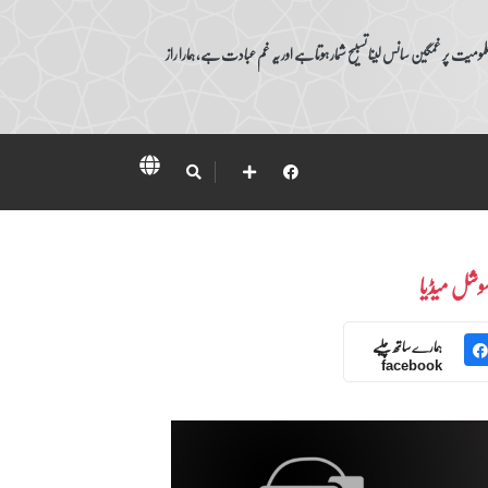
ومیت پر غمگین سانس لینا تسبیح شمار ہوتا ہے اور یہ غم عبادت ہے، ہمارا راز
وشل میڈیا
ہمارے ساتھ چلیے
facebook