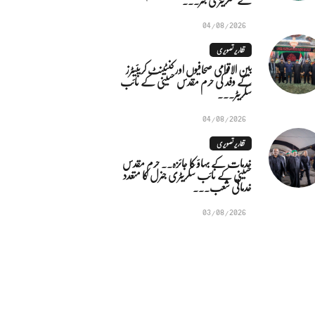
04/08/2026
تقاریر تصویری
بین الاقوامی صحافیوں اور کنٹینٹ کریئیٹرز
کے وفد کی حرم مقدس حسینی کے نائب
سکریٹر...
04/08/2026
تقاریر تصویری
خدمات کے بہاؤ کا جائزہ.. حرم مقدس
حسینی کے نائب سکریٹری جنرل کا متعدد
خدماتی شعب...
03/08/2026