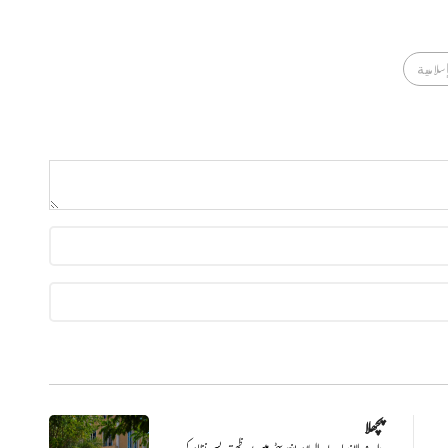
إسلامية
پچھلا