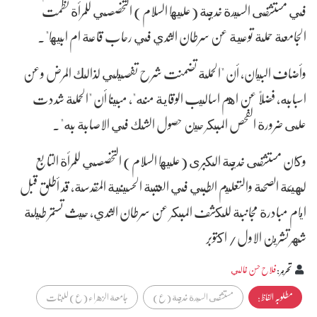
في مستشفى السيدة خديجة (عليها السلام) التخصصي للمرأة نظمت
الجامعة حملة توعية عن سرطان الثدي في رحاب قاعة ام ابيها".
وأضاف البيان، أن "الحملة تضمنت شرح تفصيلي لذالك المرض وعن
اسبابه، فضلاً عن اهم اساليب الوقاية منه"، مبينا أن "الحملة شددت
على ضرورة الفحص المبكر حين حصول الشك في الاصابة به".
وكان مستشفى خديجة الكبرى (عليها السلام) التخصصي للمرأة التابع
لهيئة الصحة والتعليم الطبي في العتبة الحسينية المقدسة، قد أطلق قبل
ايام مبادرة مجانبة للكشف المبكر عن سرطان الثدي، حيث تستمر طيلة
شهر تشرين الاول/ اكتوبر
تحرير
:
فلاح حسن غالي
مطلوبہ الفاظ :
مستشفى السيدة خديجة (ع)
جامعة الزهراء (ع) للبنات