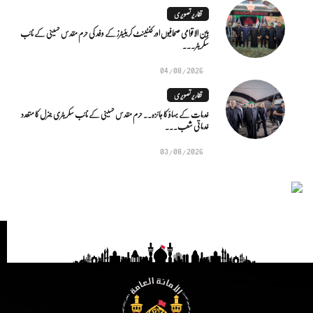
تقاریر تصویری
بین الاقوامی صحافیوں اور کنٹینٹ کریئیٹرز کے وفد کی حرم مقدس حسینی کے نائب
سکریٹر...
04/08/2026
تقاریر تصویری
خدمات کے بہاؤ کا جائزہ.. حرم مقدس حسینی کے نائب سکریٹری جنرل کا متعدد
خدماتی شعب...
03/08/2026