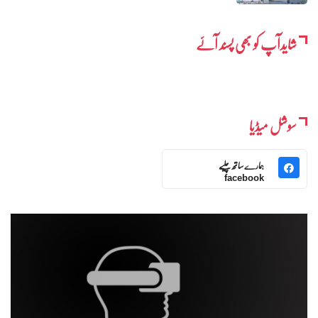
شایدآپ کو بھی پسند آئے
سوشل میڈیا
ہمارے ساتھ چلیے
facebook