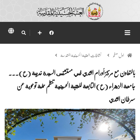
اول صفحہ
نشاطات العتبة الحسينية المقدسة
بالتعاون مع مركز أورام الثدي في مستشفى السيدة خديجة (ع)...
جامعة الزهراء (ع) التابعة للعتبة الحسينية تنظم حملة توعوية عن
سرطان الثدي