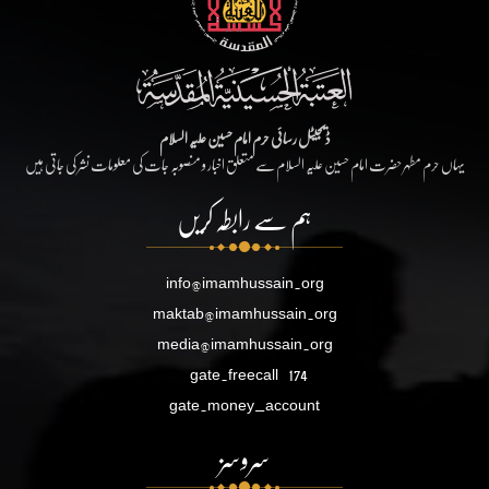
ڈیجیٹل رسائی حرم امام حسین علیہ السلام
یہاں حرم مطہر حضرت امام حسین علیہ السلام سے متعلق اخبار و منصوبہ جات کی معلومات نشر کی جاتی ہیں
ہم سے رابطہ کریں
info@imamhussain.org
maktab@imamhussain.org
media@imamhussain.org
gate.freecall
174
gate.money_account
سروسز