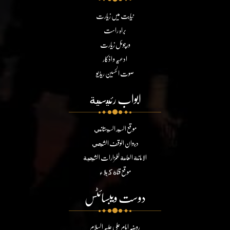
نیابت میں زیارت
براہ راست
ورچوئل زیارت
ادعیہ و اذکار
صوت الحسین ریڈیو
ابواب رئيسية
موقع السيد السيستاني
ديوان الوقف الشيعي
الامانة العامة للمزارات الشيعية
موقع قناة كربلاء
دوست ویبسائٹس
روضہ امام علی علیہ السلام