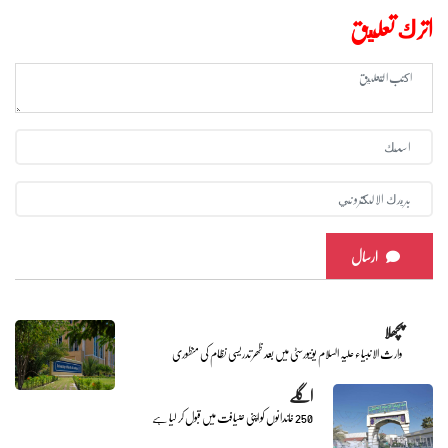
اترك تعليق
ارسال
پچھلا
وارث الانبیاء علیہ السلام یونیورسٹی میں بعد ظھر تدریسی نظام کی منظوری
اگلے
250 خاندانوں کو اپنی ضیافت میں قبول کر لیا ہے