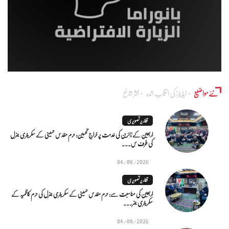
نئے مواضیع
ایڈٰیٹرز کی انتخاب شدہ
اکثر شائع
تقاریر تصویری
اربعین کے زائرین کی خدمت پر خراجِ تحسین: حرم مقدس حسینی کے سکریٹری جنرل
کی طرف س...
04/08/2026
تقاریر تصویری
اربعین کی مناسبت سے: حرم مقدس حسینی کے سکریٹری جنرل کی حرم کاظمیہ کے
سکریٹری جنر...
04/08/2026