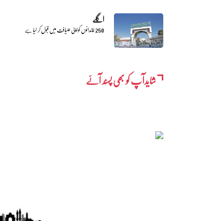
اگلے
250 خاندانوں کو اپنی ضیافت میں قبول کر لیا ہے
شایدآپ کو بھی پسند آئے