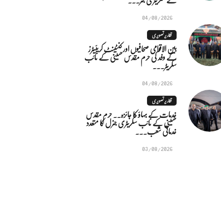
04/08/2026
تقاریر تصویری
بین الاقوامی صحافیوں اور کنٹینٹ کریئیٹرز
کے وفد کی حرم مقدس حسینی کے نائب
سکریٹر...
04/08/2026
تقاریر تصویری
خدمات کے بہاؤ کا جائزہ.. حرم مقدس
حسینی کے نائب سکریٹری جنرل کا متعدد
خدماتی شعب...
03/08/2026