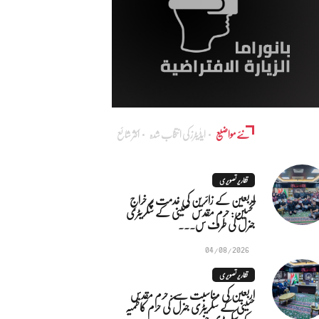
نئے مواضیع
ایڈٰیٹرز کی انتخاب شدہ
اکثر شائع
تقاریر تصویری
اربعین کے زائرین کی خدمت پر خراجِ
تحسین: حرم مقدس حسینی کے سکریٹری
جنرل کی طرف س...
04/08/2026
تقاریر تصویری
اربعین کی مناسبت سے: حرم مقدس
حسینی کے سکریٹری جنرل کی حرم کاظمیہ
کے سکریٹری جنر...