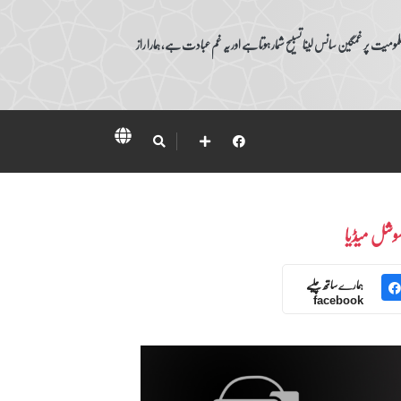
ومیت پر غمگین سانس لینا تسبیح شمار ہوتا ہے اور یہ غم عبادت ہے، ہمارا راز
وشل میڈیا
ہمارے ساتھ چلیے
facebook