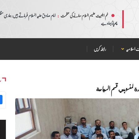
:
امام صادق علیہ السلام فرماتے ہیں: ہماری مظلم
غم اہلبیت علیہم السلام منانے کی عظمت
چھپانا جہاد ہے
 اسلامیہ
رابطہ کریں
س
ة لمنسوبي قسم السياحة