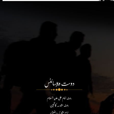
دوست ویبسائٹس
روضہ امام علی علیہ السلام
روضہ مقدسہ کاظمین
حرم مقدس رضوی