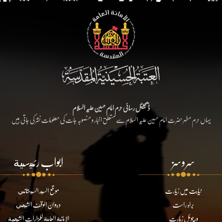
ڈیجیٹل رسائی حرم امام حسین علیہ السلام
یہاں حرم مطہر حضرت امام حسین علیہ السلام سے متعلق اخبار و منصوبہ جات کی معلومات نشر کی جاتی ہیں
سروسز
ابواب رئيسية
نیابت میں زیارت
موقع السيد السيستاني
براہ راست
ديوان الوقف الشيعي
ورچوئل زیارت
الامانة العامة للمزارات الشيعية