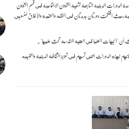
 الدورات الدينية التابعة لشعبة الشؤون الاجتماعية في قسم الشؤون
دينية،حيث افتتحت دورتان جديدتان في الفقه والعقيدة والأخلاق لمنسوبي
ث أن "الجهات العليا في العتبة المقدسة تحث عليها".
نانهم لهذه الدورات التي تسهم في تعزيز الثقافة الدينية والتوجيه