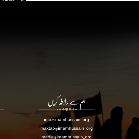
ہم سے رابطہ کریں
info@imamhussain.org
maktab@imamhussain.org
media@imamhussain.org