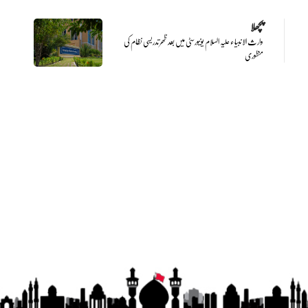
پچھلا
وارث الانبیاء علیہ السلام یونیورسٹی میں بعد ظھر تدریسی نظام کی
منظوری