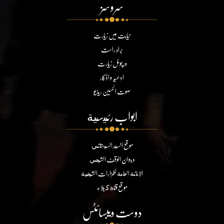
سروسز
نیابت میں زیارت
براہ راست
ورچوئل زیارت
ادعیہ و اذکار
صوت الحسین ریڈیو
ابواب رئيسية
موقع السيد السيستاني
ديوان الوقف الشيعي
الامانة العامة للمزارات الشيعية
موقع قناة كربلاء
دوست ویبسائٹس