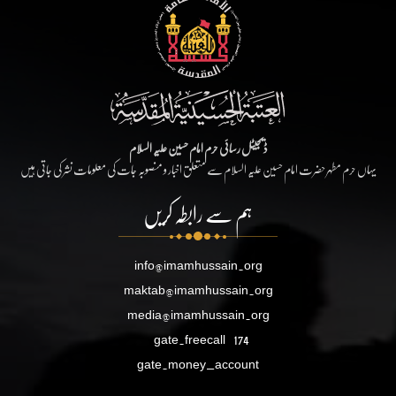
ڈیجیٹل رسائی حرم امام حسین علیہ السلام
یہاں حرم مطہر حضرت امام حسین علیہ السلام سے متعلق اخبار و منصوبہ جات کی معلومات نشر کی جاتی ہیں
ہم سے رابطہ کریں
info@imamhussain.org
maktab@imamhussain.org
media@imamhussain.org
gate.freecall
174
gate.money_account