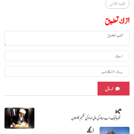
كلية القانون
اترك تعليق
ارسال
پچھلا
تقریباً ایک ارب دینار کی مالی امداد کی تقسیم کا اعلان
اگلے