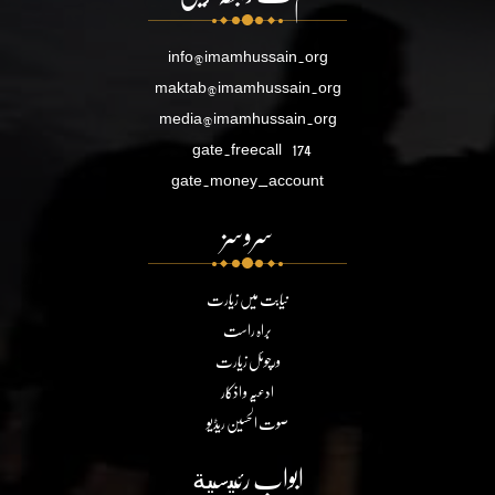
info@imamhussain.org
maktab@imamhussain.org
media@imamhussain.org
gate.freecall
174
gate.money_account
سروسز
نیابت میں زیارت
براہ راست
ورچوئل زیارت
ادعیہ و اذکار
صوت الحسین ریڈیو
ابواب رئيسية