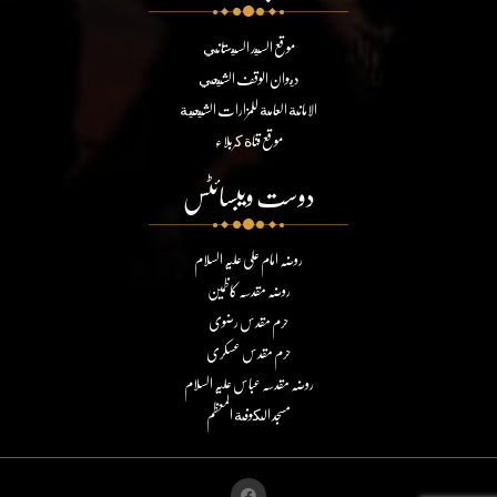
موقع السيد السيستاني
ديوان الوقف الشيعي
الامانة العامة للمزارات الشيعية
موقع قناة كربلاء
دوست ویبسائٹس
روضہ امام علی علیہ السلام
روضہ مقدسہ کاظمین
حرم مقدس رضوی
حرم مقدس عسکری
روضہ مقدسہ عباس علیہ السلام
مسجد الكوفة المعظم