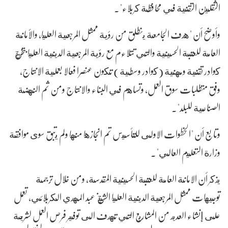
الثقلين التقنية في محافظة كربلاء".
وأوضح أن "هدف الجامعة ينطلق من رؤية ممثل المرجعية العليا، والأمانة
العامة للعتبة الحسينية والتي تتلاءم مع رؤية المرجعية الدينية العليا بتخريج
كوادر تقنية ومهنية (كوادر وسطية) تكون عنصرا فعالا بعملية الانتاج،
وفق متطلبات سوق العمل، وتساهم في البناء والانتاج ومن ثم النهضة
الصناعية للبلد".
وتابع أن "الخطوات الاولى للتأسيس تم انجازها منها ولم يتبق سوى موافقة
وزارة التعليم العالي".
يذكر أن الامانة العامة للعتبة الحسينية المقدسة، ومن خلال ترجمة
توجيهات ممثل المرجعية الدينية العليا الشيخ عبد المهدي الكربلائي، تعمل
على إنشاء العديد من المشاريع التي تهدف الى توفير فرص العمل لشريحة