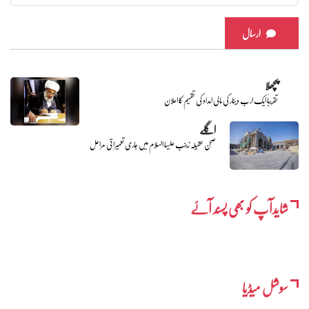
ارسال
پچھلا
تقریباً ایک ارب دینار کی مالی امداد کی تقسیم کا اعلان
اگلے
صحن عقیلہ زینب علیہا السلام میں جاری تعمیراتی مراحل
شایدآپ کو بھی پسند آئے
سوشل میڈیا