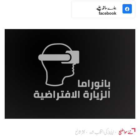
ہمارے ساتھ چلیے
facebook
نئے مواضیع
ایڈٰیٹرز کی انتخاب شدہ
اکثر شائع