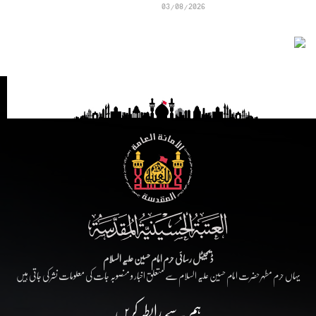
03/08/2026
ڈیجیٹل رسائی حرم امام حسین علیہ السلام
یہاں حرم مطہر حضرت امام حسین علیہ السلام سے متعلق اخبار و منصوبہ جات کی معلومات نشر کی جاتی ہیں
ہم سے رابطہ کریں