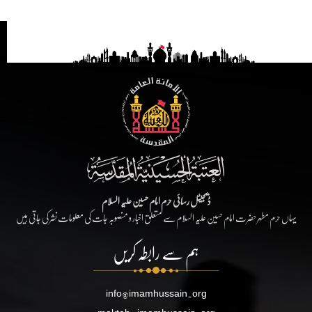
ڈیجیٹل رسائی حرم امام حسین علیہ السلام
یہاں حرم مطہر حضرت امام حسین علیہ السلام سے متعلق اخبار و منصوبہ جات کی معلومات نشر کی جاتی ہیں
ہم سے رابطہ کریں
info@imamhussain.org