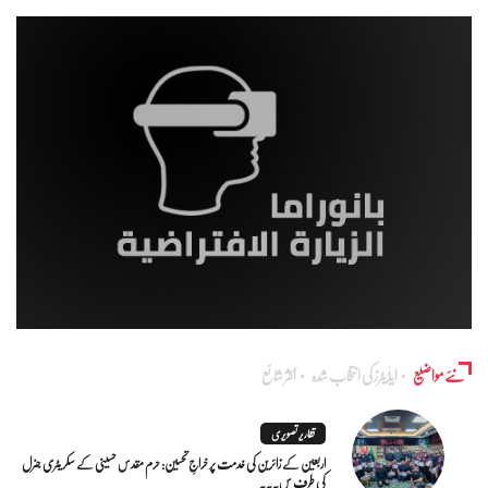
نئے مواضیع
ایڈٰیٹرز کی انتخاب شدہ
اکثر شائع
تقاریر تصویری
اربعین کے زائرین کی خدمت پر خراجِ تحسین: حرم مقدس حسینی کے سکریٹری جنرل
کی طرف س...