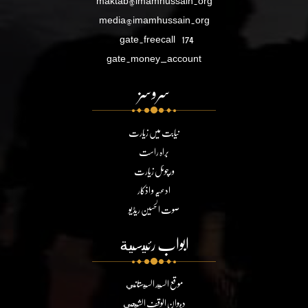
maktab@imamhussain.org
media@imamhussain.org
gate.freecall
174
gate.money_account
سروسز
نیابت میں زیارت
براہ راست
ورچوئل زیارت
ادعیہ و اذکار
صوت الحسین ریڈیو
ابواب رئيسية
موقع السيد السيستاني
ديوان الوقف الشيعي