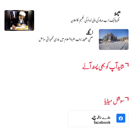
پچھلا
تقریباً ایک ارب دینار کی مالی امداد کی تقسیم کا اعلان
اگلے
صحن عقیلہ زینب علیہا السلام میں جاری تعمیراتی مراحل
شایدآپ کو بھی پسند آئے
سوشل میڈیا
ہمارے ساتھ چلیے
facebook