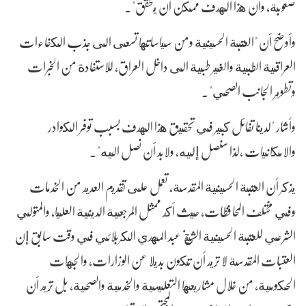
صعوبة، وأن هذا الهدف ممكن أن يتحقق".
وأوضح أن "العتبة الحسينية ومن سياساتها تسعى الى جذب الكفاءات
العراقية الطبية والغير طبية الى داخل العراق، للاستفادة من الخبرات
وتطوير الجانب الصحي".
وأشار "لدينا تفائل كبير في تحقيق هذا الهدف بسبب توفر الكوادر
والامكانيات ،لذا سنصل إليه، ولابد أن نصل اليه".
يذكر أن العتبة الحسينية المقدسة، تعمل على تقديم العديد من الخدمات
وفي مختلف المحافظات، حيث أكد ممثل المرجعية الدينية العليا، والمتولي
الشرعي للعتبة الحسينية الشيخ عبد المهدي الكربلائي في وقت سابق إن
العتبات المقدسة لا تريد أن تكون بديلا عن الوزارات، والجهات
الحكومية، من خلال مشاريعها التعليمية والخدمية والصحية، بل تريد أن