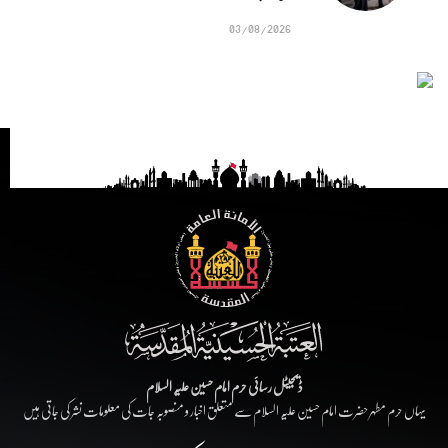
03/08/2026
ڈیجیٹل رسائی حرم امام حسین علیہ السلام
یہاں حرم مطہر حضرت امام حسین علیہ السلام سے متعلق اخبار و منصوبہ جات کی معلومات نشر کی جاتی ہیں