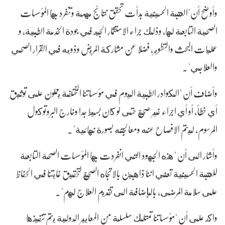
وأوضح أن"العتبة الحسينية بدأت تحقق نتائج مهمة وتنفرد بها المؤسسات
الصحية التابعة لها، وذلك جراء الاستثمار الجيد في جودة الخدمة الطبية، و
عمليات البحث والتطوير، فضلا عن مشاركة المريض وذويه في القرار الصحي
والعلاجي".
وأضاف أن "الكوادر الطبية اليوم في مؤسساتنا المختلفة يعملون على توثيق
أي خطأ، أو أي اجراء غير صحيح حتى لو كان بسيط جدا وخارج البروتوكول
المرسوم، ليتم الافصاح عنه ومعالجته بصورة نهائية".
وأشار الى أن "هذه الجهود التي انفردت بها المؤسسات الصحة التابعة
للعتبة الحسينية تعني اننا ذاهبين بالاتجاه الصحيح لتحقيق غايتنا في الحفاظ
على سلامة المرضى، بالإضافة الى تقديم العلاج لهم".
واكد على أن "مؤسساتنا تمتلك سلسلة من المعايير الدولية يتم تنفيذها