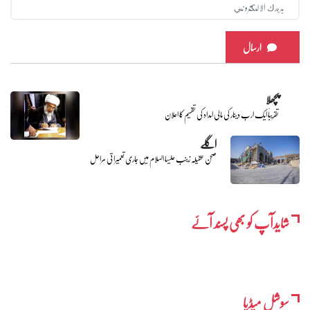
ارسال
پچھلا
تقریباً ایک ارب دینار کی مالی امداد کی تقسیم کا اعلان
اگلے
صحن عقیلہ زینب علیہا السلام میں جاری تعمیراتی مراحل
شایدآپ کو بھی پسند آئے
سوشل میڈیا