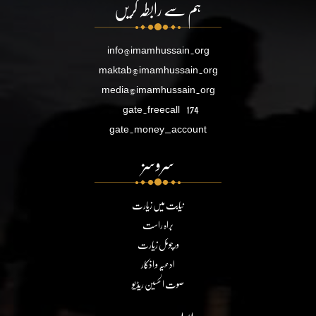
ہم سے رابطہ کریں
info@imamhussain.org
maktab@imamhussain.org
media@imamhussain.org
gate.freecall
174
gate.money_account
سروسز
نیابت میں زیارت
براہ راست
ورچوئل زیارت
ادعیہ و اذکار
صوت الحسین ریڈیو