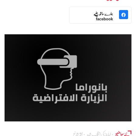
ہمارے ساتھ چلیے
facebook
نئے مواضیع
ایڈٰیٹرز کی انتخاب شدہ
اکثر شائع