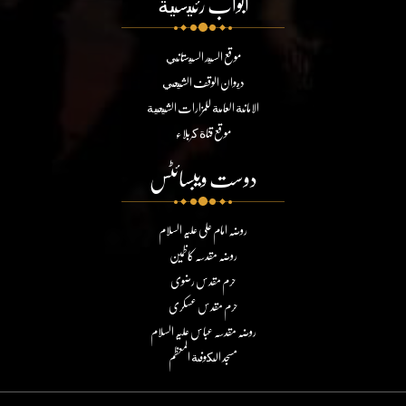
ابواب رئيسية
موقع السيد السيستاني
ديوان الوقف الشيعي
الامانة العامة للمزارات الشيعية
موقع قناة كربلاء
دوست ویبسائٹس
روضہ امام علی علیہ السلام
روضہ مقدسہ کاظمین
حرم مقدس رضوی
حرم مقدس عسکری
روضہ مقدسہ عباس علیہ السلام
مسجد الكوفة المعظم