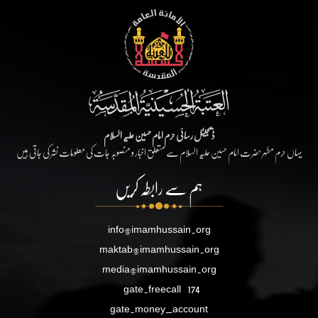
ڈیجیٹل رسائی حرم امام حسین علیہ السلام
یہاں حرم مطہر حضرت امام حسین علیہ السلام سے متعلق اخبار و منصوبہ جات کی معلومات نشر کی جاتی ہیں
ہم سے رابطہ کریں
info@imamhussain.org
maktab@imamhussain.org
media@imamhussain.org
gate.freecall
174
gate.money_account