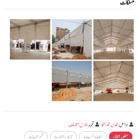
منسلکات
مراسل
:
قيس محمد النجار
تحرير
:
فارس الشريفي
مطلوبہ الفاظ :
العتبة الحسينية
كربلاء المقدسة
قسم الصيانة