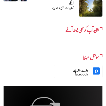
اگلے
انسانیت اور عشق کا بلند پرچم
شایدآپ کو بھی پسند آئے
سوشل میڈیا
ہمارے ساتھ چلیے
facebook