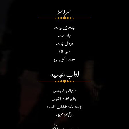
سروسز
نیابت میں زیارت
براہ راست
ورچوئل زیارت
ادعیہ و اذکار
صوت الحسین ریڈیو
ابواب رئيسية
موقع السيد السيستاني
ديوان الوقف الشيعي
الامانة العامة للمزارات الشيعية
موقع قناة كربلاء