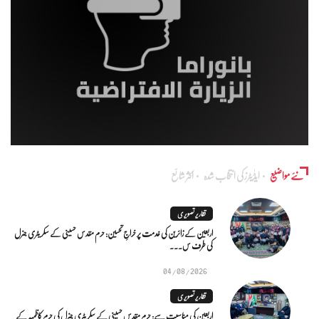
نئے مواضیع
ایڈٰیٹرز کی انتخاب شدہ
اکثر شائع
تقاریر تصویری
اربعین کے زائرین کی خدمت پر خراجِ تحسین: حرم مقدس حسینی کے سکریٹری جنرل
کی طرف س...
04/08/2026
تقاریر تصویری
اربعین کی مناسبت سے: حرم مقدس حسینی کے سکریٹری جنرل کی حرم کاظمیہ کے