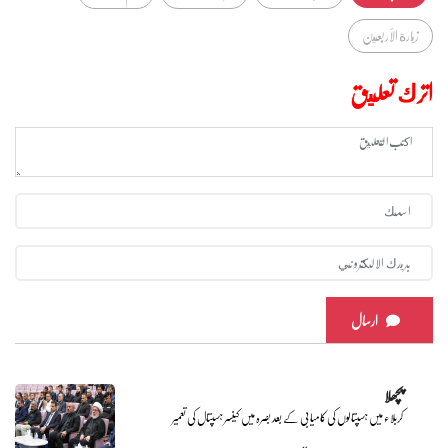
زيارة الأربعين
اترك تعليق
ارسال
پچھلا
کربلاء میں ہسپتالوں کی کامیابی کے بعد بصرہ میں کینسر ہسپتال کی تعمیر