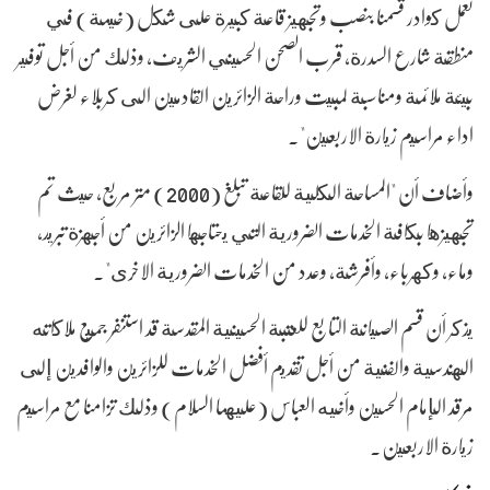
تعمل كوادر قسمنا بنصب وتجهيز قاعة كبيرة على شكل (خيمة) في
منطقة شارع السدرة، قرب الصحن الحسيني الشريف، وذلك من أجل توفير
بيئة ملائمة ومناسبة لمبيت وراحة الزائرين القادمين الى كربلاء لغرض
اداء مراسيم زيارة الاربعين".
وأضاف أن "المساحة الكلية للقاعة تبلغ (2000) متر مربع، حيث تم
تجهيزها بكافة الخدمات الضرورية التي يحتاجها الزائرين من أجهزة تبريد،
وماء، وكهرباء، وأفرشة، وعدد من الخدمات الضرورية الاخرى".
يذكر أن قسم الصيانة التابع للعتبة الحسينية المقدسة قد استنفر جميع ملاكاته
الهندسية والفنية من أجل تقديم أفضل الخدمات للزائرين والوافدين إلى
مرقد الإمام الحسين وأخيه العباس (عليهما السلام) وذلك تزامنا مع مراسيم
زيارة الاربعين.