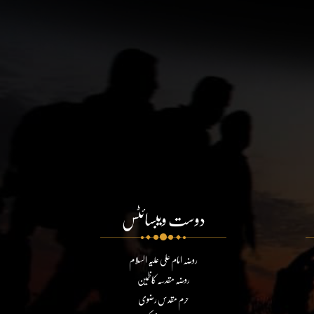
دوست ویبسائٹس
روضہ امام علی علیہ السلام
روضہ مقدسہ کاظمین
حرم مقدس رضوی