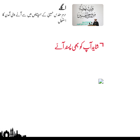
اگلے
حرم مقدس حسینی کے ہسپتالوں میں سے آنے والی آمدن کا
استعمال
شایدآپ کو بھی پسند آئے