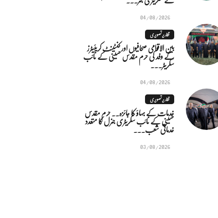
04/08/2026
تقاریر تصویری
بین الاقوامی صحافیوں اور کنٹینٹ کریئیٹرز
کے وفد کی حرم مقدس حسینی کے نائب
سکریٹر...
04/08/2026
تقاریر تصویری
خدمات کے بہاؤ کا جائزہ.. حرم مقدس
حسینی کے نائب سکریٹری جنرل کا متعدد
خدماتی شعب...
03/08/2026