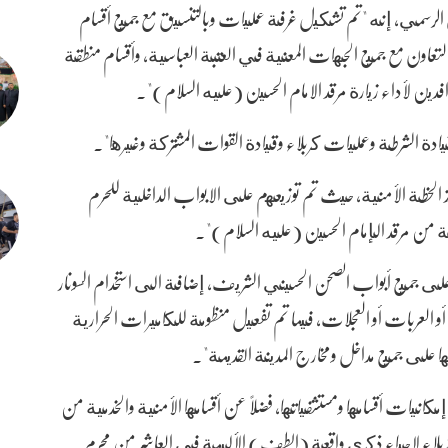
لرسمي، إنه "تم تشكيل غرفة عمليات وبالتنسيق مع جميع أقسام
بالتعاون مع جميع الجهات المعنية في العتبة العباسية، وأقسام منطقة
افدين لأداء زيارة مرقد الامام الحسين (عليه السلام)".
دة الشرطة وعمليات كربلاء وقيادة القوات المشتركة وغيرها".
 للمساهمة في تنفيذ الخطة الأمنية، حيث تم توزيعهم على الابواب الداخلية للحرم
ة من مرقد الإمام الحسين (عليه السلام)".
على جميع أبواب الصحن الحسيني الشريف، إضافة الى استخدام السونار
العربات أو العجلات، فيما تم تفعيل منظومة للكاميرات الحرارية
مكانيات أقسامها ومستشفياتها، فضلاً عن أقسامها الأمنية والخدمية من
كربلاء لاحياء ذكرى واقعة (الطف) الأليمة في العاشر من محرم