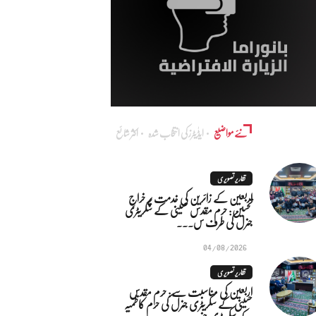
نئے مواضیع
ایڈٰیٹرز کی انتخاب شدہ
اکثر شائع
تقاریر تصویری
اربعین کے زائرین کی خدمت پر خراجِ
تحسین: حرم مقدس حسینی کے سکریٹری
جنرل کی طرف س...
04/08/2026
تقاریر تصویری
اربعین کی مناسبت سے: حرم مقدس
حسینی کے سکریٹری جنرل کی حرم کاظمیہ
کے سکریٹری جنر...