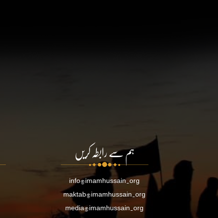
ہم سے رابطہ کریں
info@imamhussain.org
maktab@imamhussain.org
media@imamhussain.org