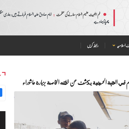
:
امام صادق علیہ السلام فرماتے ہیں: ہماری مظلم
غم اہلبیت علیہم السلام منانے کی عظمت
چھپانا جہاد ہے
 اسلامیہ
رابطہ کریں
س