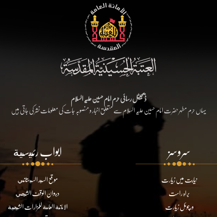
ڈیجیٹل رسائی حرم امام حسین علیہ السلام
یہاں حرم مطہر حضرت امام حسین علیہ السلام سے متعلق اخبار و منصوبہ جات کی معلومات نشر کی جاتی ہیں
سروسز
ابواب رئيسية
نیابت میں زیارت
موقع السيد السيستاني
براہ راست
ديوان الوقف الشيعي
ورچوئل زیارت
الامانة العامة للمزارات الشيعية