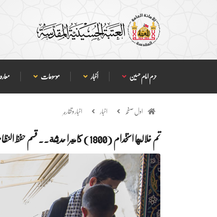
حرم امام حسین
أخبار
موسوعات
معارف
اول صفحہ
اخبار
اخبار وتقارير
تم خلالها استخدام (1800) كاميرا حديثة.. قسم حفظ النظام في العتبة الحسينية يكشف عن خطته الخاصة بزيارة عاشوراء