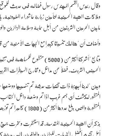
وقال رئيس القسم المهندس رسول فضاله في حديث للموقع ا
وملاكات العتبة الحسينية لتأمين زيارة عاشوراء المليونية، 
مابين الحرمين الشريفين من أجل حماية وسلامة الزائرين والو
وأضاف أن "هنالك تنسيقا كبيرا مع الجهات الأمنية من قيا
وتابع "أشركنا أكثر من (5000) متطوع
الحسيني الشريف، فضلاً عن مداخل ومخارج السيطرات القريب
وبين "لدينا أجهزة ذات تقنيات حديثة تم تنصيبها ووضعها 
المتطور لكشف أي جسم غريب اذا تم وضعة داخل الحقائب أو 
المتطورة والتي يبلغ عددها أكثر من (1800) كاميرا تم توزيعها على جميع مداخل ومخارج المدينة القديمة".
يذكر أن العتبة الحسينية المقدسة، قد استنفرت وسخرت جميع إ
أجل تقديم أفضل الخدمات للزائرين والوافدين إلى مدينة 