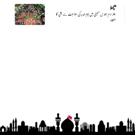
پچھلا
جوار حرم مقدس حسینی میں یوم غدیر کی مناسبت سے جشن کا
انعقاد