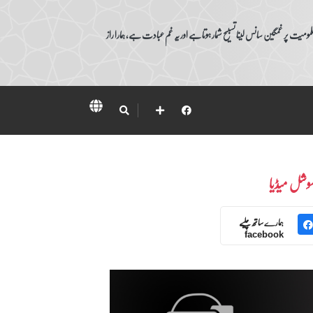
ومیت پر غمگین سانس لینا تسبیح شمار ہوتا ہے اور یہ غم عبادت ہے، ہمارا راز
وشل میڈیا
ہمارے ساتھ چلیے
facebook