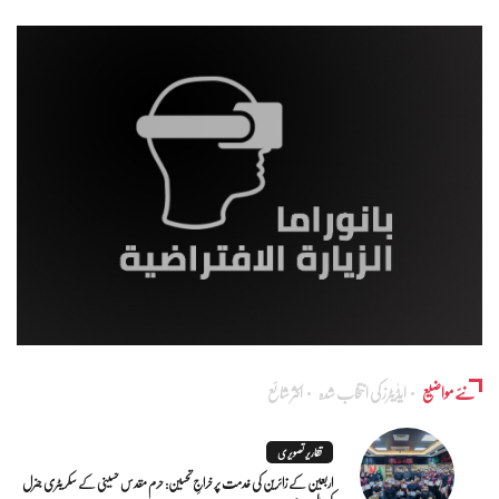
نئے مواضیع
ایڈٰیٹرز کی انتخاب شدہ
اکثر شائع
تقاریر تصویری
اربعین کے زائرین کی خدمت پر خراجِ تحسین: حرم مقدس حسینی کے سکریٹری جنرل