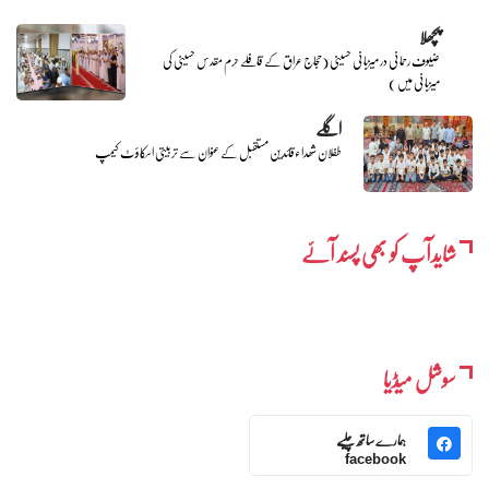
پچھلا
ضیوف رحمانی در میزبانی حسینی (حجاج عراق کے قافلے حرم مقدس حسینی کی
میزبانی میں )
اگلے
طفلان شھداءقائدین مستقبل کے عنوان سے تربیتی اسکاؤٹ کیمپ
شایدآپ کو بھی پسند آئے
سوشل میڈیا
ہمارے ساتھ چلیے
facebook