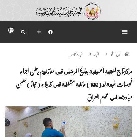
اول صفحہ
اخبار
اخبار وتقارير
مركز تابع للعتبة الحسينية يعالج المرضى في منازلهم يعلن اجراء
فحوصات طبية لـ(100) عائلة متعففة في كربلاء (مجانا) ضمن
مبادرته في عموم العراق