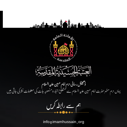
ڈیجیٹل رسائی حرم امام حسین علیہ السلام
یہاں حرم مطہر حضرت امام حسین علیہ السلام سے متعلق اخبار و منصوبہ جات کی معلومات نشر کی جاتی ہیں
ہم سے رابطہ کریں
info@imamhussain.org