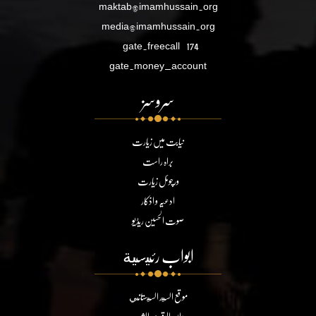
maktab@imamhussain.org
media@imamhussain.org
gate.freecall
174
gate.money_account
سروسز
نیابت میں زیارت
براہ راست
ورچوئل زیارت
ادعیہ و اذکار
صوت الحسین ریڈیو
ابواب رئيسية
موقع السيد السيستاني