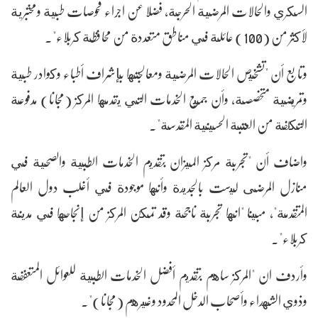
السكري والحالات المرضية الحرجة، فضلا عن اجراء فحوصات طبية ومختبرية
لأكثر من (100) عائلة في مناطق متعددة من محافظة كربلاء".
وتابع أن "تشخيص الحالات المرضية ومعالجتها بإشراف أطباء وكوادر طبية
وتمريضية متخصصة، وأن جميع الخدمات التي يقدمها المركز (مجانا) مدفوعة
التكلفة من العتبة الحسينية المقدسة".
واضاف أن "تجربة مركز الميزان بتقديم الخدمات الطبية والصحية في
منازل المرضى ليست بالجديدة وأنها موجودة في أغلب دول العالم
المتقدمة"، مبينا "انها تجربة ناجحة وقد تمكن المركز من إنجاحها في مدينة
كربلاء".
وأردف ان "المركز ساهم بتقديم أفضل الخدمات الطبية للعوائل المتعففة
وذوي الشهداء وأصحاب الدخل المحدود وغيرهم (مجانا)".