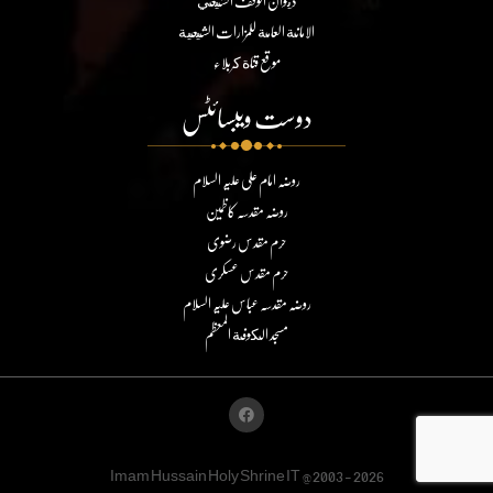
ديوان الوقف الشيعي
الامانة العامة للمزارات الشيعية
موقع قناة كربلاء
دوست ویبسائٹس
روضہ امام علی علیہ السلام
روضہ مقدسہ کاظمین
حرم مقدس رضوی
حرم مقدس عسکری
روضہ مقدسہ عباس علیہ السلام
مسجد الكوفة المعظم
Imam Hussain Holy Shrine IT @2003 - 2026