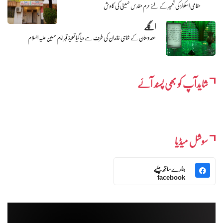
مقامی اسکولز کی تعمیر کے لئے حرم مقدس حسینی کی کاوش
اگلے
ھندوستان کے شاہی خاندان کی طرف سے دیا گیا تعویذ قبر امام حسین علیہ السلام
شایدآپ کو بھی پسند آئے
سوشل میڈیا
ہمارے ساتھ چلیے
facebook