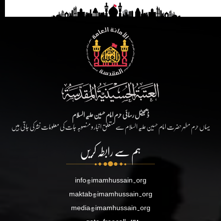
ڈیجیٹل رسائی حرم امام حسین علیہ السلام
یہاں حرم مطہر حضرت امام حسین علیہ السلام سے متعلق اخبار و منصوبہ جات کی معلومات نشر کی جاتی ہیں
ہم سے رابطہ کریں
info@imamhussain.org
maktab@imamhussain.org
media@imamhussain.org