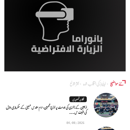
نئے مواضیع
ایڈٰیٹرز کی انتخاب شدہ
اکثر شائع
تقاریر تصویری
اربعین کے زائرین کی خدمت پر خراجِ تحسین: حرم مقدس حسینی کے سکریٹری جنرل
کی طرف س...
04/08/2026