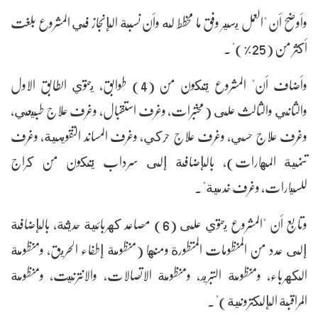
وأوضح أن "العمل يسير وفق ما مخطط له وأن نسبة الإنجاز في المشروع بلغت
أكثر من (25%)".
وأضاف أن" المشروع يتكون من (4) طوابق، يحتوي الطابق الاول
والثاني والثالث على (مختبرات، وغرف استقبال، وغرف علاج طبيعي،
وغرف علاج حسي، وغرف علاج حركي، وغرف المساند التقويمية، وغرف
تنمية المهارات)، بالإضافة إلى سرداب يتكون من كراج
للسيارات، وغرف خدمية".
وتابع أن "المشروع يحتوي على (6) مصاعد كهربائية حديثة، بالإضافة
إلى عدد من المنظومات المتطورة ومنها (منظومة إطفاء الحريق، ومنظومة
الكهرباء، ومنظومة التبريد، ومنظومة الاتصالات، والانترنيت، ومنظومة
المراقبة الإلكترونية)".