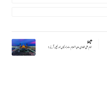
پچھلا
امام علی الھادی علیہ السلام سامراء کیوں اور کیسے آئے ؟