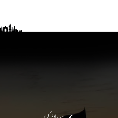
ہم سے رابطہ کریں