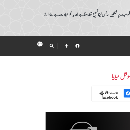
ومیت پر غمگین سانس لینا تسبیح شمار ہوتا ہے اور یہ غم عبادت ہے، ہمارا راز
وشل میڈیا
ہمارے ساتھ چلیے
facebook