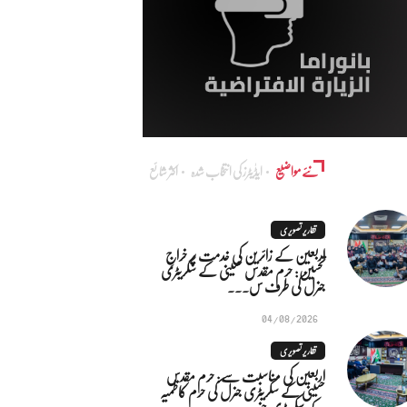
نئے مواضیع
ایڈٰیٹرز کی انتخاب شدہ
اکثر شائع
تقاریر تصویری
اربعین کے زائرین کی خدمت پر خراجِ
تحسین: حرم مقدس حسینی کے سکریٹری
جنرل کی طرف س...
04/08/2026
تقاریر تصویری
اربعین کی مناسبت سے: حرم مقدس
حسینی کے سکریٹری جنرل کی حرم کاظمیہ
کے سکریٹری جنر...