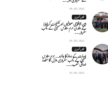
04/08/2026
تقاریر تصویری
بین الاقوامی صحافیوں اور کنٹینٹ کریئیٹرز
کے وفد کی حرم مقدس حسینی کے نائب
سکریٹر...
04/08/2026
تقاریر تصویری
خدمات کے بہاؤ کا جائزہ.. حرم مقدس
حسینی کے نائب سکریٹری جنرل کا متعدد
خدماتی شعب...
03/08/2026