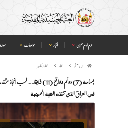
حرم امام حسین
أخبار
موسوعات
معارف
اول صفحہ
اخبار
اخبار وتقارير
بمساحة (7) دونم وبواقع (11) طابق
في العراق الذي تنفذه العتبة الحسينية