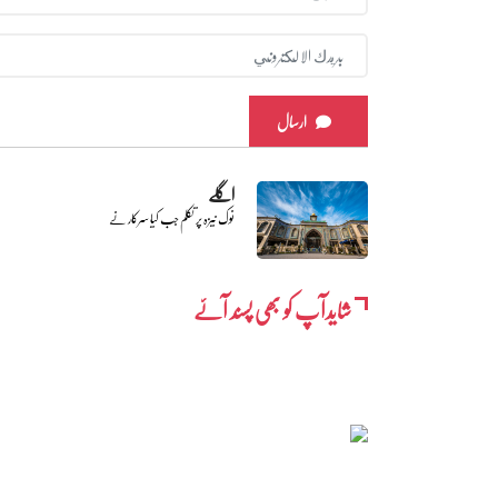
ارسال
اگلے
نوک نیزہ پر تکلم جب کیا سرکار نے
شایدآپ کو بھی پسند آئے