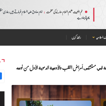
:
امام صادق علیہ السلام فرماتے ہیں: ہماری مظلم
غم اہلبیت علیہم السلام منانے کی عظمت
چھپانا جہاد ہے
 اسلامیہ
رابطہ کریں
س
ا.. نسب انجاز متقدمة في مستشفى أمراض القلب والأوعية الدموية الأول من نوعه