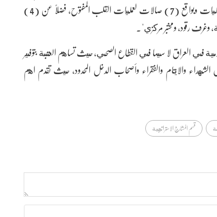
لافتا إلى أن "المستشفى يضم عدة اقسام من بيها قسم العمليات وبواقع (7) صالات لعمليات القلب المفتوح، فضلاً عن (4)
ة، وغرف رقود، ومختبر مركزي".
الخدمية في العراق لا سيما في القطاع الصحي، حيث تساهم العتبة بتوفير
الشهداء والايتام والفقراء وأصحاب الدخل المحدود، حيث تقدم اهم
سة
قسم المشاريع الاستراتيجية