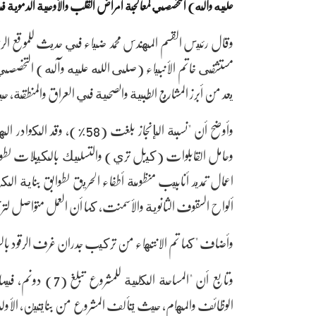
عليه وآله) التخصصي لمعالجة أمراض القلب والأوعية الدموية ف
وقال رئيس القسم المهندس محمد ضياء في حديث للموقع الر
مستشفى خاتم الأنبياء (صلى الله عليه وآله) التخصصي ل
يعد من أبرز المشاريع الطبية والصحية في العراق والمنطق
وأوضح أن "نسبة الإنجاز بلغ
وحامل القابلوات (كيبل تري) والتسليك بالكيبلات لطوابق 
اعمال تمديد أنابيب منظومة أطفاء الحريق لطوابق بناية ال
ألواح السقوف الثانوية والأسمنت، كما أن العمل متواص
وأضاف "كما تم الانتهاء من تركيب جدران غرف الرقود بالس