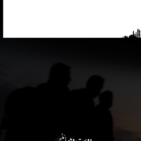
دوست ویبسائٹس