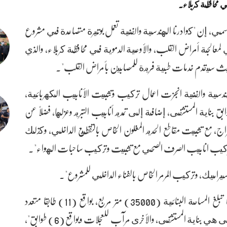
ي محافظة كربلاء.
سمي، إن "كوادرنا الهندسية والفنية تعمل بوتيرة متصاعدة في مشروع
معالجة أمراض القلب، والأوعية الدموية في محافظة كربلاء، والذي
ة، حيث سيقدم خدمات طبية فريدة للمصابين بأمراض القلب".
ت (58%)، وقد الكوادر الهندسية والفنية انجزت اعمال تركيب وتثبيت الأنابيب الكهربائية،
بناية المستشفى، إضافة إلى تمديد أنابيب التبريد وعزلها، فضلاً عن
كراج، مع تثبيت مقاطع الحديد المغلون الخاص بالتقطيع الداخلي، وكذلك
ل لتركيب انابيب الصرف الصحي مع تثبيت وتركيب ساحبات الهواء".
يراميك، وتركيب المرمر الخاص بالفناء الداخلي للمشروع".
وتابع أن "المساحة الكلية للمشروع تبلغ (7) دونم، فيما تبلغ المساحة البنائية (35000) متر مربع، بواقع (11) طابقا متعدد
الوظائف والمهام، حيث يتألف المشروع من بنايتين، الأولى هي بناية المستشفى، والأخرى مرآب للعجلات وبواقع (6) طوابق"،