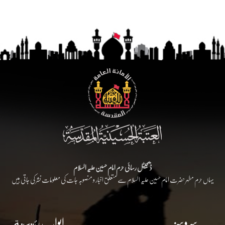
ڈیجیٹل رسائی حرم امام حسین علیہ السلام
یہاں حرم مطہر حضرت امام حسین علیہ السلام سے متعلق اخبار و منصوبہ جات کی معلومات نشر کی جاتی ہیں
سروسز
ابواب رئيسية