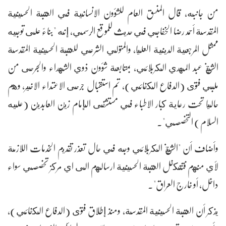
من جانبه، قال المنسق العام للشؤون الانسانية في العتبة الحسينية
المقدسة أحمد رضا الخفاجي في حديث للموقع الرسمي، إنه "بناءً على توجيه
ممثل المرجعية الدينية العليا، والمتولي الشرعي للعتبة الحسينية المقدسة
الشيخ عبد المهدي الكربلائي، بمتابعة شؤون ذوي الشهداء والجرحى من
ملبي فتوى (الدفاع الكفائي)، تم استقبال جرحى الاعتداء الاخير، وهم
حاليا تحت رعاية كبار الاطباء في مستشفى الإمام زين العابدين (عليه
السلام) التخصصي".
وأضاف أن "الشيخ الكربلائي وجه في حال تعذر تقديم الخدمات اللازمة
لأي منهم فتتكفل العتبة الحسينية ارسالهم الى اي مركز تخصصي سواء
داخل، أو خارج العراق".
يذكر أن العتبة الحسينية المقدسة، ومنذ إطلاق فتوى (الدفاع الكفائي)،