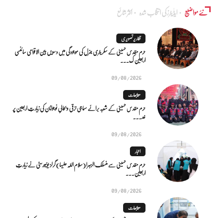
نئے مواضیع
ایڈٰیٹرز کی انتخاب شدہ
اکثر شائع
تقاریر تصویری
حرم مقدس حسینی کے سکریٹری جنرل کی موجودگی میں دسویں بین الاقوامی سائنسی
اربعین ک...
09/08/2026
متابعات
حرم مقدس حسینی کے شعبہ برائے سماجی ترقی و بحالیِ نوجوانان کی زیارتِ اربعین پر
خد...
09/08/2026
اخبار
حرم مقدس حسینی سے منسلک الزہرا (سلام اللہ علیہا) گرلز یونیورسٹی نے زیارتِ
اربعین...
09/08/2026
متابعات