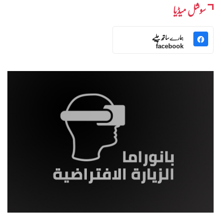
سوشل میڈیا
ہمارے ساتھ چلیے
facebook