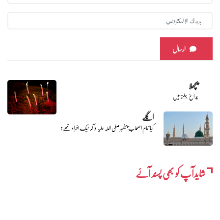
ارسال
پچھلا
چراغ جلتے ہیں
اگلے
کیا تمام اصحاب پیغمبر صلی اللہ علیہ وآلہ نیک افراد تھے؟
شایدآپ کو بھی پسند آئے