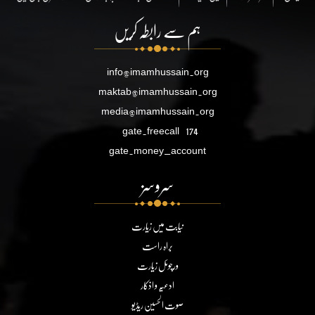
ہم سے رابطہ کریں
info@imamhussain.org
maktab@imamhussain.org
media@imamhussain.org
gate.freecall
174
gate.money_account
سروسز
نیابت میں زیارت
براہ راست
ورچوئل زیارت
ادعیہ و اذکار
صوت الحسین ریڈیو