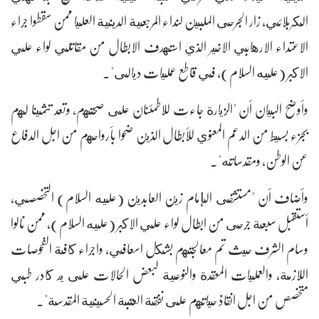
الكربلائي، زار الجرحى الملبين لنداء المرجعية الدينية العليا ممن سقطوا جراء
الاعتداء الارهابي الاخير الذي استهدف الابطال من مقاتلي لواء علي
الاكبر (عليه السلام)، في قاطع عمليات ديالى".
وأوضح البيان أن "الزيارة جاءت للاطمئنان على صحتهم، وتعد تثمينا لهم
بجزء بسيط من الدعم المعنوي للأبطال الذين ضحوا بأرواحهم من اجل الدفاع
عن الوطن، ومقدساته".
وأضاف أن "مستشفى الإمام زين العابدين (عليه السلام) التخصصي،
أستقبل سبعة جرحى من ابطال لواء علي الاكبر (عليه السلام)، ممن نالوا
وسام الشرف حيث تم معالجتهم بشكل اسعافي، واجراء كافة الفحوصات
اللازمة، والعمليات المعقدة والنوعية لبعض الحالات على يد كادر طبي
متخصص من اجل انقاذ حياتهم على نفقة العتبة الحسينية المقدسة".