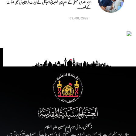
حرم مقدس حسینی کے امام زین العابدینؑ ہسپتال نے زیارتِ اربعین کی طبی خدمات
کے اعد...
09/08/2026
ڈیجیٹل رسائی حرم امام حسین علیہ السلام
یہاں حرم مطہر حضرت امام حسین علیہ السلام سے متعلق اخبار و منصوبہ جات کی معلومات نشر کی جاتی ہیں