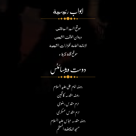
ابواب رئيسية
موقع السيد السيستاني
ديوان الوقف الشيعي
الامانة العامة للمزارات الشيعية
موقع قناة كربلاء
دوست ویبسائٹس
روضہ امام علی علیہ السلام
روضہ مقدسہ کاظمین
حرم مقدس رضوی
حرم مقدس عسکری
روضہ مقدسہ عباس علیہ السلام
مسجد الكوفة المعظم