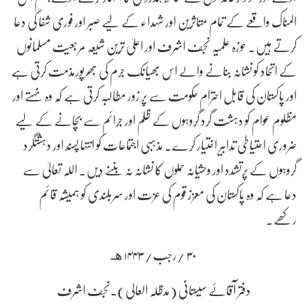
المناک واقعے کے تمام متاثرین اور شہداء کے لیے صبر اور فوری شفا کی دعا
کرتے ہیں۔ حوزہ علمیہ نجف اشرف اور اعلیٰ ترین شیعہ مرجعیت مسلمانوں
کے اتحاد کو نشانہ بنانے والے اس بھیانک جرم کی بھرپورمذمت کرتی ہے
اور پاکستان کی قابل احترام حکومت سے پر زور مطالبہ کرتی ہے کہ وہ نہتے اور
مظلوم عوام کو دہشت گرد گروہوں کے ظلم اور جرائم سے بچانے کے لیے
ضروری احتیاطی تدابیر اختیار کرے۔ مذہبی اجتماعات کو انتہا پسند اور دہشتگرد
گروہوں کے پرتشدد اور وحشیانہ حملوں کا نشانہ نہ بننے دیں۔ اللہ تعالیٰ سے
دعا ہے کہ وہ پاکستان کی معزز قوم کی عزت اور سربلندی کو ہمیشہ قائم
رکھے۔
۳۰ /رجب/ ۱۴۴۳ هـ
دفتر آقائے سیستانی (مدظلہ العالی) ـ نجف اشرف