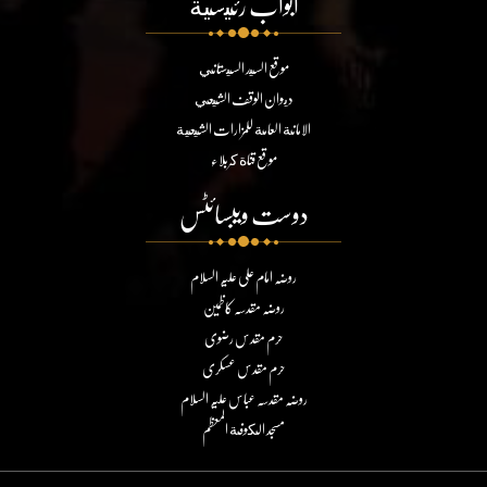
ابواب رئيسية
موقع السيد السيستاني
ديوان الوقف الشيعي
الامانة العامة للمزارات الشيعية
موقع قناة كربلاء
دوست ویبسائٹس
روضہ امام علی علیہ السلام
روضہ مقدسہ کاظمین
حرم مقدس رضوی
حرم مقدس عسکری
روضہ مقدسہ عباس علیہ السلام
مسجد الكوفة المعظم