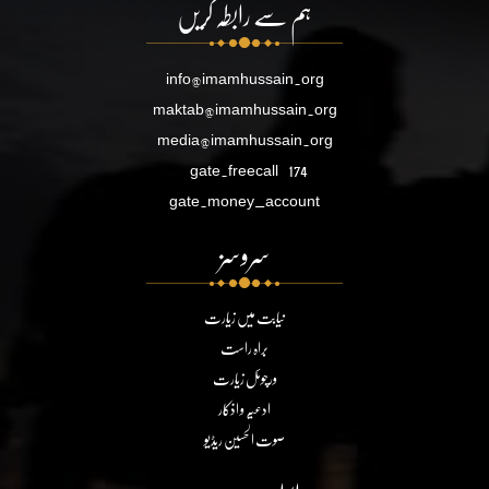
ہم سے رابطہ کریں
info@imamhussain.org
maktab@imamhussain.org
media@imamhussain.org
gate.freecall
174
gate.money_account
سروسز
نیابت میں زیارت
براہ راست
ورچوئل زیارت
ادعیہ و اذکار
صوت الحسین ریڈیو