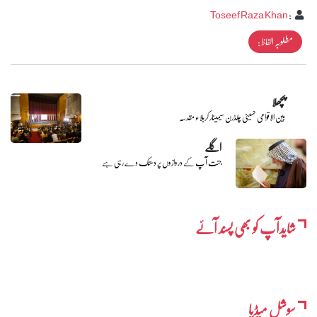
Toseef Raza Khan
:
مطلوبہ الفاظ :
پچھلا
بین الاقوامی حسینی چلڈرن سیمینار کربلاء مقدسہ
اگلے
جنت آپ کے دروازوں پر دستک دے رہی ہے
شایدآپ کو بھی پسند آئے
سوشل میڈیا