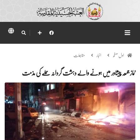
اول صفحہ
اخبار
متابعات
نماز جمعہ پیشاور میں ہونے والے دہشت گردانہ حملے کی مذمت