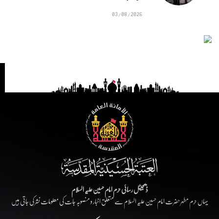
03/08/2026
ڈیجیٹل رسائی حرم امام حسین علیہ السلام
یہاں حرم مطہر حضرت امام حسین علیہ السلام سے متعلق اخبار و منصوبہ جات کی معلومات نشر کی جاتی ہیں