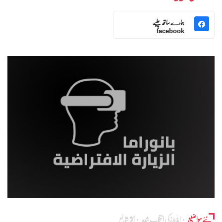
ہمارے ساتھ چلیے
facebook
نئے مواضیع
ایڈٰیٹرز کی انتخاب شدہ
اکثر شائع