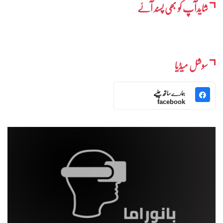
شایدآپ کو بھی پسند آئے
سوشل میڈیا
ہمارے ساتھ چلیے
facebook