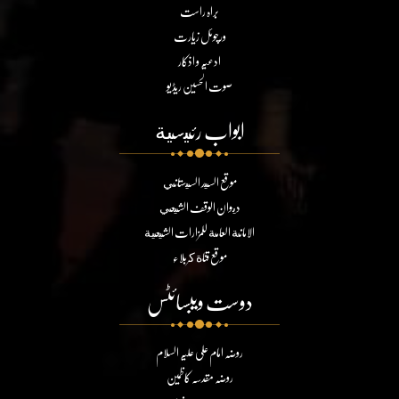
براہ راست
ورچوئل زیارت
ادعیہ و اذکار
صوت الحسین ریڈیو
ابواب رئيسية
موقع السيد السيستاني
ديوان الوقف الشيعي
الامانة العامة للمزارات الشيعية
موقع قناة كربلاء
دوست ویبسائٹس
روضہ امام علی علیہ السلام
روضہ مقدسہ کاظمین