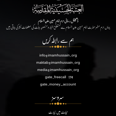
ڈیجیٹل رسائی حرم امام حسین علیہ السلام
یہاں حرم مطہر حضرت امام حسین علیہ السلام سے متعلق اخبار و منصوبہ جات کی معلومات نشر کی جاتی ہیں
ہم سے رابطہ کریں
info@imamhussain.org
maktab@imamhussain.org
media@imamhussain.org
gate.freecall
174
gate.money_account
سروسز
نیابت میں زیارت