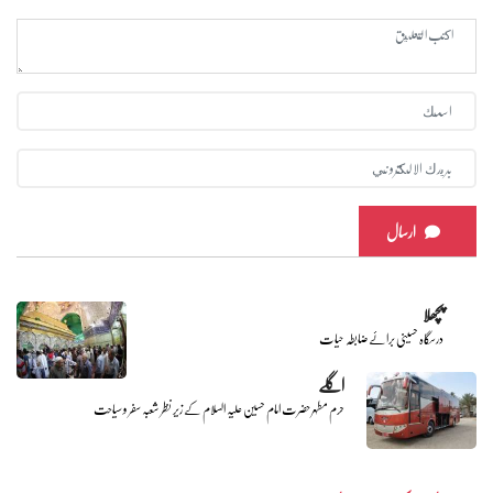
ارسال
پچھلا
درسگاہ حسینی برائے ضابطہ حیات
اگلے
حرم مطہر حضرت امام حسین علیہ السلام کے زیر نظر شعبہ سفر و سیاحت