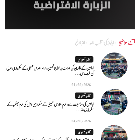
نئے مواضیع
ایڈٰیٹرز کی انتخاب شدہ
اکثر شائع
تقاریر تصویری
اربعین کے زائرین کی خدمت پر خراجِ تحسین: حرم مقدس حسینی کے سکریٹری جنرل
کی طرف س...
04/08/2026
تقاریر تصویری
اربعین کی مناسبت سے: حرم مقدس حسینی کے سکریٹری جنرل کی حرم کاظمیہ کے
سکریٹری جنر...
04/08/2026
تقاریر تصویری