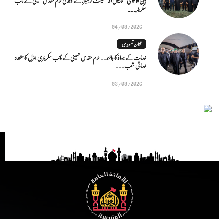
بین الاقوامی صحافیوں اور کنٹینٹ کریئیٹرز کے وفد کی حرم مقدس حسینی کے نائب
سکریٹر...
04/08/2026
تقاریر تصویری
خدمات کے بہاؤ کا جائزہ.. حرم مقدس حسینی کے نائب سکریٹری جنرل کا متعدد
خدماتی شعب...
03/08/2026