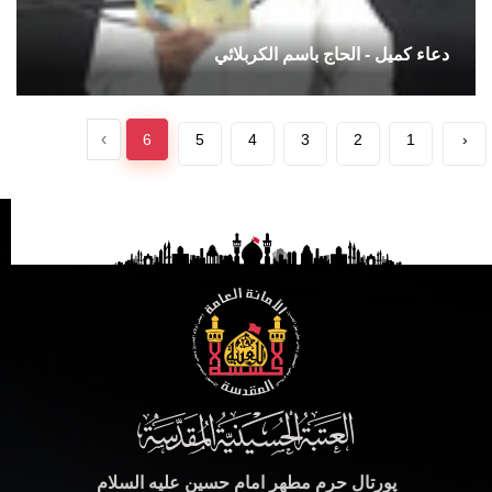
دعاء كميل - الحاج باسم الكربلائي
›
6
5
4
3
2
1
‹
پورتال حرم مطهر امام حسین علیه السلام