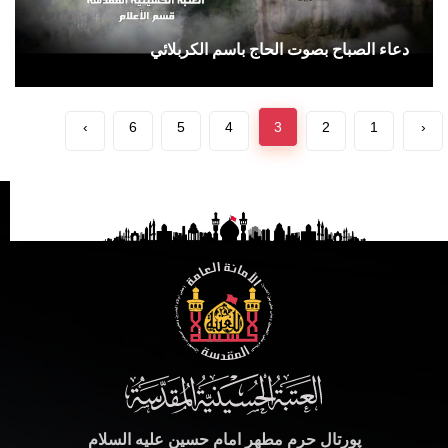
دعاء الصباح بصوت الحاج باسم الكربلائي
›
6
5
4
3
2
1
‹
پورتال حرم مطهر امام حسین علیه السلام