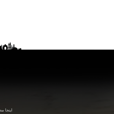
اینجا م