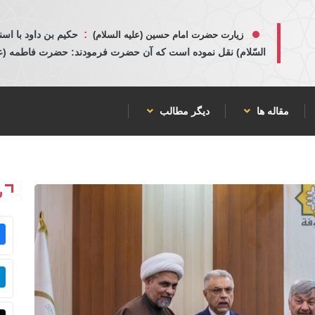
:
حكيم بن داود با اسن
زیارت حضرت امام حسین (علیه السلام)
السّلام) نقل نموده است كه آن حضرت فرمودند: حضرت فاطمه (عليها
مقاله ها
دیگر مطالب
ش