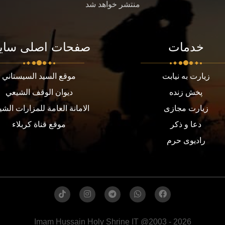
منتشر خواهد شد
خدمات
صفحات اصلی سای
زیارت به نیابت
موقع السيد السيستاني
پخش زنده
ديوان الوقف الشيعي
زیارت مجازی
الامانة العامة للمزارات الشي
دعا و ذکر
موقع قناة كربلاء
رادیوی حرم
Imam Hussain Holy Shrine IT @2003 - 2026