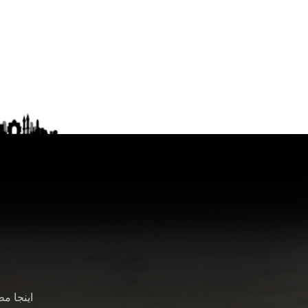
اینجا م