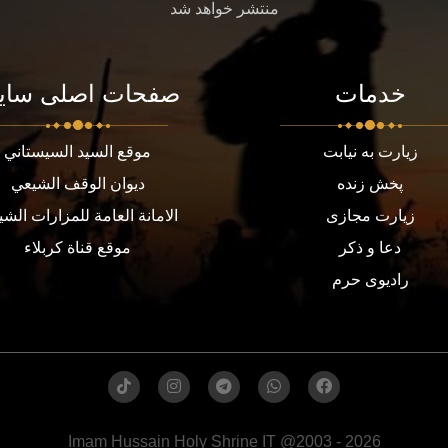
منتشر خواهد شد
خدمات
صفحات اصلی سای
زیارت به نیابت
موقع السيد السيستاني
پخش زنده
ديوان الوقف الشيعي
زیارت مجازی
الامانة العامة للمزارات الشي
دعا و ذکر
موقع قناة كربلاء
رادیوی حرم
Imam Hussain Holy Shrine IT @2003 - 2026