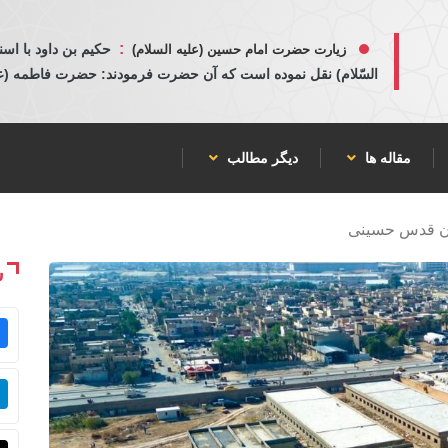
:
حكيم بن داود با اسن
زیارت حضرت امام حسین (علیه السلام)
السّلام) نقل نموده است كه آن حضرت فرمودند: حضرت فاطمه (عليها
مقاله ها
دیگر مطالب
ن قدس حسینی
ش