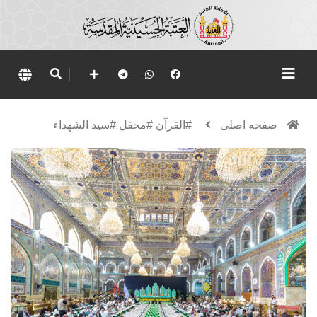
صفحه اصلی
#القرآن #محفل #سيد الشهداء