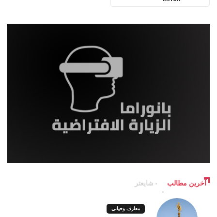
آخرین مطالب
شایعتر
معارف وحیانی