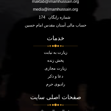
maktab@imamhussain.org
media@imamhussain.org
شماره رایگان
174
حساب مالی آستان مقدس امام حسین
خدمات
زیارت به نیابت
پخش زنده
زیارت مجازی
دعا و ذکر
رادیوی حرم
صفحات اصلی سایت