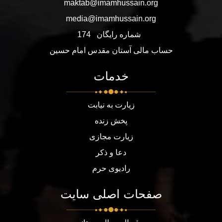
maktab@imamhussain.org
media@imamhussain.org
شماره رایگان
174
حساب مالی آستان مقدس امام حسین
خدمات
زیارت به نیابت
پخش زنده
زیارت مجازی
دعا و ذکر
رادیوی حرم
صفحات اصلی سایت