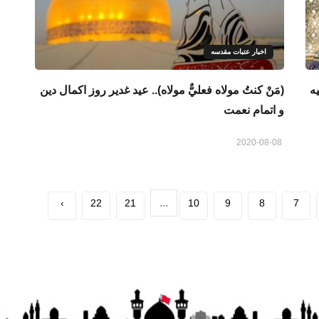
اخبار عتبات مقدسه
ه
(مَنْ كنتُ مولاه فعليٌّ مولاه).. عید غدیر روز اکمال دین
و اتمام نعمت
2020-08-08
...
›
22
21
10
9
8
7