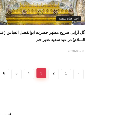
اخبار عتبات مقدسه
گل آرایی ضريح مطهر حضرت ابوالفضل العباس (علی
السلام) در عید سعید غدیر خم
2020-08-08
6
5
4
3
2
1
‹