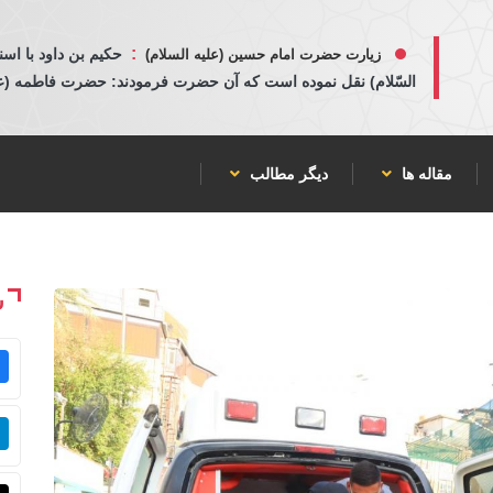
:
حكيم بن داود با اسن
زیارت حضرت امام حسین (علیه السلام)
السّلام) نقل نموده است كه آن حضرت فرمودند: حضرت فاطمه (عليها
مقاله ها
دیگر مطالب
ش