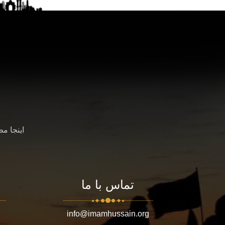
اینجا م
تماس با ما
info@imamhussain.org