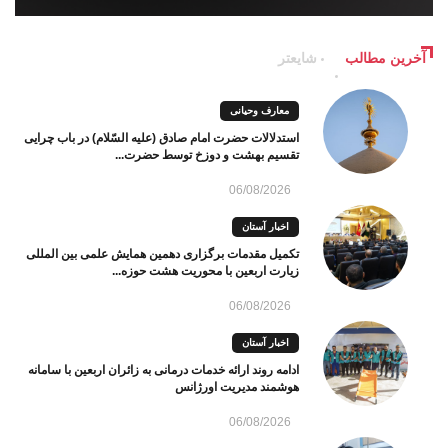
آخرین مطالب
شایعتر
معارف وحیانی
استدلالات حضرت امام صادق (علیه السّلام) در باب چرایی
تقسیم بهشت و دوزخ توسط حضرت...
06/08/2026
اخبار آستان
تکمیل مقدمات برگزاری دهمین همایش علمی بین المللی
زیارت اربعین با محوریت هشت حوزه...
06/08/2026
اخبار آستان
ادامه روند ارائه خدمات درمانی به زائران اربعین با سامانه
هوشمند مدیریت اورژانس
06/08/2026