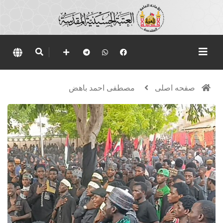
صفحه اصلی
مصطفى احمد باهض