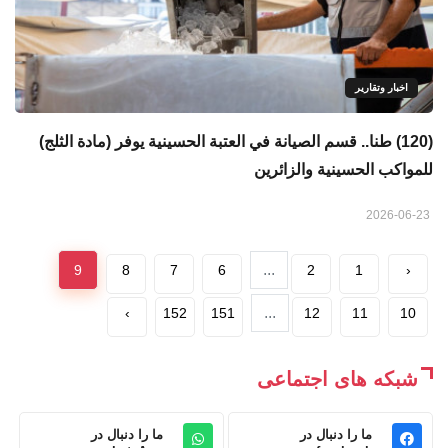
اخبار وتقارير
(120) طنا.. قسم الصيانة في العتبة الحسينية يوفر (مادة الثلج)
للمواكب الحسينية والزائرين
2026-06-23
...
9
8
7
6
2
1
‹
...
›
152
151
12
11
10
شبکه های اجتماعی
ما را دنبال در
ما را دنبال در