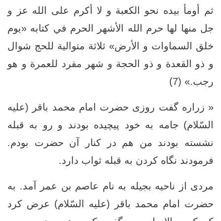
ثم أومأ بيده نحو الكعبة و لا أكرم على الله عز و
جل منها لها حرم الله الأشهر الحرم في كتابه‏ «يوم
خلق السماوات و الأرض»‏ ثلاثة متوالية للحج شوال
و ذو القعدة و ذو الحجة و شهر مفرد للعمرة و هو
رجب.» (7)
« زراره گفت روزى حضرت امام محمد باقر (علیه
السّلام) جامه به خود پيچيده بودند و رو به قبله
نشسته بودند من هم در كنار آن حضرت بودم.
فرمودند نگاه كردن به قبله ثواب دارد.
مردى از ناحيه بجيله به نام عاصم بن عمر آمد. به
حضرت امام محمد باقر (علیه السّلام) عرض كرد