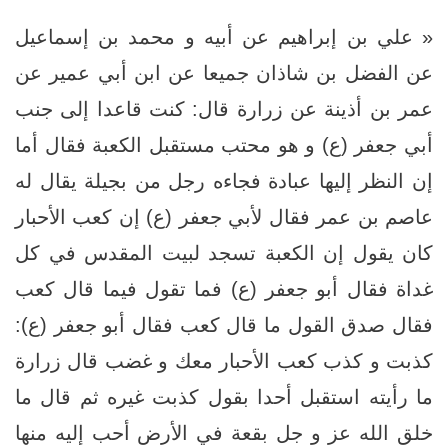
« علي بن إبراهيم عن أبيه و محمد بن إسماعيل
عن الفضل بن شاذان جميعا عن ابن أبي عمير عن
عمر بن أذينة عن زرارة قال: كنت قاعدا إلى جنب
أبي جعفر (ع) و هو محتب‏ مستقبل الكعبة فقال أما
إن النظر إليها عبادة فجاءه رجل من بجيلة يقال له
عاصم بن عمر فقال لأبي جعفر (ع) إن كعب الأحبار
كان يقول إن الكعبة تسجد لبيت المقدس في كل
غداة فقال أبو جعفر (ع) فما تقول فيما قال كعب
فقال صدق القول ما قال كعب فقال أبو جعفر (ع):
كذبت و كذب كعب الأحبار معك و غضب قال زرارة
ما رأيته استقبل أحدا بقول كذبت غيره ثم قال ما
خلق الله عز و جل بقعة في الأرض أحب إليه منها