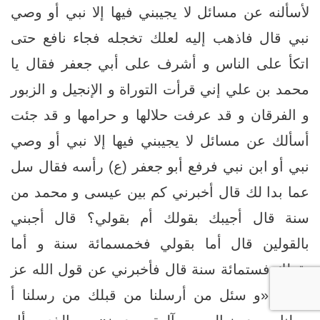
لأسألنه عن مسائل لا يجيبني فيها إلا نبي أو وصي
نبي قال فاذهب إليه لعلك تخجله فجاء نافع حتى
اتكأ على الناس و أشرف على أبي جعفر فقال يا
محمد بن علي إني قرأت التوراة و الإنجيل و الزبور
و الفرقان و قد عرفت حلالها و حرامها و قد جئت
أسألك عن مسائل لا يجيبني فيها إلا نبي أو وصي
نبي أو ابن نبي فرفع أبو جعفر (ع) رأسه فقال سل
عما بدا لك قال أخبرني كم بين عيسى و محمد من
سنة قال أجيبك بقولك أم بقولي؟ قال أجبني
بالقولين قال أما بقولي فخمسمائة سنة و أما
بقولك فستمائة سنة قال فأخبرني عن قول الله عز
و جل «و سئل من أرسلنا من قبلك من رسلنا أ