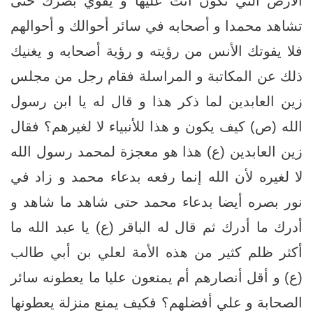
الأرض التي تكون أنت عليها و يقوي بصرك حتى
تشاهد محمدا و أصحابه في سائر أحوالك و أحوالهم
فلا يفوتك الأنس من رؤيته و رؤية أصحابه و يغنيك
ذلك عن المكاتبة و المراسلة فقام رجل من مجلس
زين العابدين لما ذكر هذا و قال له يا ابن رسول
الله (ص) كيف يكون و هذا للأنبياء لا لغيرهم؟ فقال
زين العابدين (ع) هذا هو معجزة لمحمد رسول الله
لا لغيره لأن الله إنما رفعه بدعاء محمد و زاد في
نور بصره أيضا بدعاء محمد حتى شاهد ما شاهد و
أدرك ما أدرك ثم قال له الباقر (ع) يا عبد الله ما
أكثر ظلم كثير من هذه الأمة لعلي بن أبي طالب
(ع) و أقل أنصارهم أم يمنعون عليا ما يعطونه سائر
الصحابة و علي أفضلهم؟ فكيف يمنع منزلة يعطونها