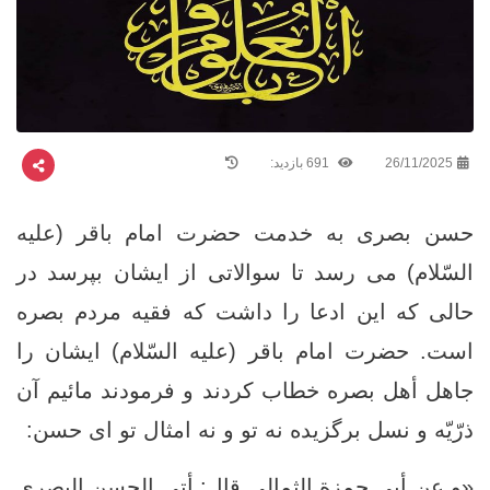
26/11/2025
691 بازدید:
حسن بصری به خدمت حضرت امام باقر (علیه
السّلام) می رسد تا سوالاتی از ایشان بپرسد در
حالی که این ادعا را داشت که فقيه مردم بصره
است. حضرت امام باقر (علیه السّلام) ایشان را
جاهل أهل بصره خطاب کردند و فرمودند مائيم آن
ذرّيّه و نسل برگزيده نه تو و نه امثال تو اى حسن:
«و عن أبي حمزة الثمالي قال: أتى الحسن البصري