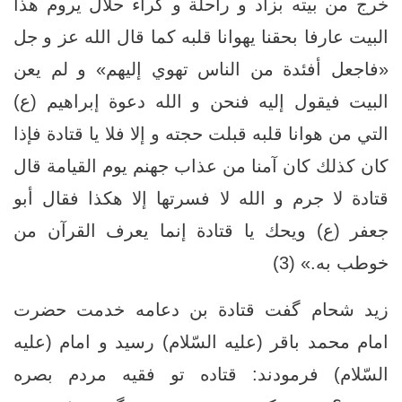
خرج من بيته بزاد و راحلة و كراء حلال يروم هذا
البيت عارفا بحقنا يهوانا قلبه كما قال الله عز و جل
«فاجعل أفئدة من الناس تهوي إليهم‏» و لم يعن
البيت‏ فيقول إليه فنحن و الله دعوة إبراهيم (ع)
التي من هوانا قلبه قبلت حجته و إلا فلا يا قتادة فإذا
كان كذلك كان آمنا من عذاب جهنم يوم القيامة قال
قتادة لا جرم و الله لا فسرتها إلا هكذا فقال أبو
جعفر (ع) ويحك يا قتادة إنما يعرف القرآن من
خوطب به.» (3)
زيد شحام گفت قتادة بن دعامه خدمت حضرت
امام محمد باقر (علیه السّلام) رسيد و امام (علیه
السّلام) فرمودند: قتاده تو فقيه مردم بصره