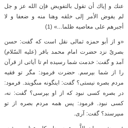
عنك و إياك أن تقول بالتفويض فإن الله عز و جل
لم يفوض الأمر إلى خلقه وهنا منه‏ و ضعفا و لا
أجبرهم على معاصيه ظلما...» (1)
«و از أبو حمزه ثمالى نقل است كه گفت: حسن
بصرىّ نزد حضرت امام محمد باقر (علیه السّلام)
آمد و گفت: خدمت شما رسيده ‏ام تا آياتى از قرآن
را از شما بپرسم. حضرت فرمود: مگر تو فقيه
مردم بصره نيستى؟ گفت: اينگونه مى‏گويند. فرمود:
در بصره كسى نبود كه از او بپرسى؟ گفت: نه،
كسى نبود. فرمود: پس همه مردم بصره از تو
مى‏پرسند؟ گفت: آرى.