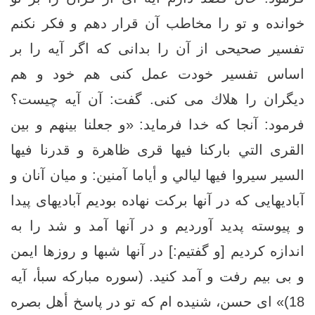
خوانده و تو را مخاطب آن قرار دهم و فكر نكنم
تفسير صحيحى از آن را بدانى كه اگر آيه را بر
اساس تفسير خودت عمل كنى هم خود و هم
ديگران را هلاك مى ‏كنى. گفت: آن آيه چيست؟
فرمود: آنجا كه خدا فرمايد: «و جعلنا بينهم و بين
القرى التي باركنا فيها قرى ظاهرة و قدرنا فيها
السير سيروا فيها ليالي و أياما آمنين: و ميان آنان و
آباديهايى كه در آنها بركت نهاده بوديم آباديهاى پيدا
و پيوسته پديد آورديم و در آنها آمد و شد را به
اندازه كرديم [و گفتيم:] در آنها شبها و روزها ايمن
و بى ‏بيم رفت و آمد كنيد. (سوره مبارکه سبأ، آیه
18)» اى حسن، شنيده ‏ام كه تو در پاسخ‏ أهل بصره