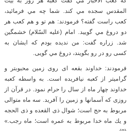
كه كعب الاحبار مي گفت كعبه هر روز به بيت
المقدس سجده مي كند. شما چه مي فرمائيد،
كعب راست گفته؟ فرمودند: هم تو و هم كعب هر
دو دروغ مي گویيد. امام (علیه السّلام) خشمگين
شد. زراره گفت: من نديده بودم كه ايشان به
كسى رو در رو بگويند، دروغ مي گویى.
فرمودند: خداوند بقعه ‏اى روى زمين محبوبتر و
گرامیتر از كعبه نيافريده است. به واسطه كعبه
خداوند چهار ماه از سال را حرام نمود. در قرآن از
روزى كه آسمانها و زمين را آفريد. سه ماه متوالى
مربوط به حج است؛ شوال ذی القعده و ذى الحجه
و يك ماه خدا مربوط به عمره است؛ ماه رجب.»