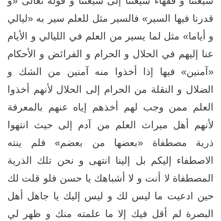
شيعتنا و فقهاء شيعتنا إلى شيعتنا و قوله تعالى‏ «و
قدرنا فيها السير» فالسير مثل للعلم سير به‏ «ليالي
و أياما» مثل لما يسير من العلم في الليالي و الأيام
عنا إليهم في الحلال و الحرام و الفرائض و الأحكام‏
«آمنين»‏ فيها إذا أخذوا منه آمنين من الشك و
الضلال و النقلة من الحرام إلى الحلال لأنهم أخذوا
العلم ممن وجب لهم أخذهم إياه عنهم بالمعرفة
لأنهم أهل ميراث العلم من آدم إلى حيث انتهوا
ذرية مصطفاة «بعضها من بعضم»‏ فلم ينته
الاصطفاء إليكم بل إلينا انتهى و نحن تلك الذرية
المصطفاة لا أنت و لا أشباهك يا حسن فلو قلت لك
حين ادعيت ما ليس لك و ليس إليك يا جاهل أهل
البصرة لم أقل فيك إلا ما علمته منك و ظهر لي