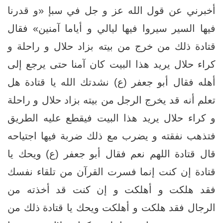
أخبرني عن قول الله عز و جل في سبإ «و قدرنا
فيها السير سيروا فيها ليالي و أياما آمنين‏» فقال
قتادة ذلك من خرج من بيته بزاد حلال و راحلة و
كراء حلال يريد هذا البيت كان آمنا حتى يرجع إلى
أهله فقال أبو جعفر (ع) نشدتك الله يا قتادة هل
تعلم أنه قد يخرج الرجل من بيته بزاد حلال و راحلة
و كراء حلال يريد هذا البيت فيقطع عليه الطريق
فتذهب نفقته و يضرب مع ذلك ضربة فيها اجتياحه‏
قال قتادة اللهم نعم فقال أبو جعفر (ع) ويحك يا
قتادة إن كنت إنما فسرت القرآن من تلقاء نفسك
فقد هلكت و أهلكت و إن كنت قد أخذته من
الرجال فقد هلكت و أهلكت ويحك يا قتادة ذلك من