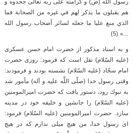
رسول الله (ص) و كرامته على ربه تعالى جحدوه و
هم يقبلون ما يذكر لهم في غيره من الصحابة فما
الذي منع عليا ما جعله لسائر أصحاب رسول الله
...» (5)
و به اسناد مذكور از حضرت امام حسن عسكرى
(عليه السّلام) نقل است كه فرمود: روزى حضرت
امام سجّاد (علیه السّلام) نشسته بودند و فرمودند:
وقتى رسول خدا (صلّى اللَّه عليه و آله) مأمور شد
به تبوك رود، دستور يافت كه حضرت امیرالمومنین
(علیه السّلام) را جانشين و خليفه خود در مدينه
سازد. حضرت امیرالمومنین (علیه السّلام) فرمود:
اى رسول خدا، من هيچ ميلی ندارم كه در هيچ