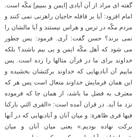
گفته ‏اى مراد از آن آبادى [ايمن و بى‏بيم‏] مكّه است.
امام افزود: آيا بر قافله حاجيان راهزنى نمى ‏كنند و
مردم مكّه در ترس و هراس نيستند و آيا مالشان را
نمى ‏برند؟ حسن گفت: آرى. فرمود: پس چطور
مى ‏شود كه أهل مكّه ايمن و بى ‏بيم باشند؟ بلكه
خداوند براى ما در قرآن مثالها را زده است. پس
مایيم آن آباديهايى كه خداوند بركتشان بخشيده و
اين همان فرمايش خداوند متعال است پس هر كه
معترف به فضل ما باشد، از همان جا كه فرموده
نزد ما آيد. در قران آمده است: «القرى التي باركنا
فيها قرى ظاهرة: و ميان آنان و آباديهايى كه در آنها
بركت نهاده بوديم.» يعنى ميان آنان و ميان