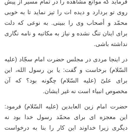
فرمايد كه موانع مشاهده را در تمام مسير از پيش
روى تو بردارد و ديده ‏ات را تيز نمايد تا به خوبى
محمّد و أصحاب وى را ببينى. به نوعى كه دلت
براى اينان تنگ نشده و نياز به مكاتبه و نامه ‏نگارى
نداشته باشى.
در اينجا مردى در مجلس حضرت امام سجّاد (علیه
السّلام) برخاست و گفت: یا بن رسول الله، اين
براى علىّ (علیه السّلام) چگونه بود؟ كه آن
مخصوص انبياء است نه غير ايشان.
حضرت امام زين العابدين (علیه السّلام) فرمود:
اين معجزه ‏اى براى محمّد رسول خدا بود نه
ديگرى زيرا خداوند اين كار را بنا به درخواست