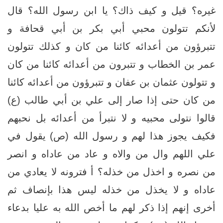
غيره؟ قيل و كيف ذاك؟ يا ابن رسول الله؟ قال
لأنكم تتولون محبي أبي بكر بن أبي قحافة و
تتبرؤون من أعدائه كائنا من كان و كذلك تتولون
عمر بن الخطاب و تتبرون من أعدائه كائنا من كان
و تتولون عثمان بن عفان و تتبرؤون من أعدائه كائنا
من كان حتى إذا صار إلى علي بن أبي طالب (ع)
قالوا نتولى محبيه و لا نتبرأ من أعدائه بل نحبهم
فكيف يجوز هذا لهم و رسول الله (ص) يقول في
علي اللهم وال من والاه و عاد من عاداه و انصر
من نصره و اخذل من خذله؟ أ فترونه لا يعادي من
عاداه و لا يخذل من خذله ليس هذا بإنصاف ثم
أخرى إنهم إذا ذكر لهم ما أخص الله به عليا بدعاء