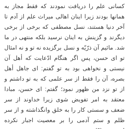
كسانى علم را دريافت نمودند كه فقط مجاز به
همانها بودند زيرا اينان اهالى ميراث علم از آدم تا
آخر دنيا هستند، نسل مصطفى كه برخى از برخى
ديگرند و گزينش به اينان نرسيد بلكه منتهى در ما
شد. مائيم آن ذرّيّه و نسل برگزيده نه تو و نه امثال
تو اى حسن، پس اگر هنگام ادّعايت كه أهل آن
نيستى و نخواهى بود به تو گفتم: اى جاهل أهل
بصره، آن را فقط از سر علمى كه به تو داشتم و
از تو نزد من ظهور نمود؛ گفتم: اى حسن، مبادا
معتقد به امر تفويض شوى زيرا خداوند از سر
ضعف و سستى كار را به خلق وانگذاشته و از سر
ظلم و ستم آدمى را بر معصيت اجبار نكرده