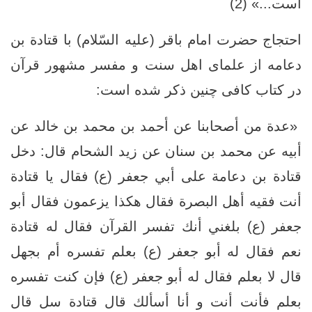
است...» (2)
احتجاج حضرت امام باقر (علیه السّلام) با قتادة بن
دعامه از علماى اهل سنت و مفسر مشهور قرآن
در کتاب کافی چنین ذکر شده است:
«عدة من أصحابنا عن أحمد بن محمد بن خالد عن
أبيه عن محمد بن سنان عن زيد الشحام قال: دخل
قتادة بن دعامة على أبي جعفر (ع) فقال يا قتادة
أنت فقيه أهل البصرة فقال هكذا يزعمون فقال أبو
جعفر (ع) بلغني أنك تفسر القرآن فقال له قتادة
نعم فقال له أبو جعفر (ع) بعلم تفسره أم بجهل
قال لا بعلم فقال له أبو جعفر (ع) فإن كنت تفسره
بعلم فأنت أنت‏ و أنا أسألك قال قتادة سل قال