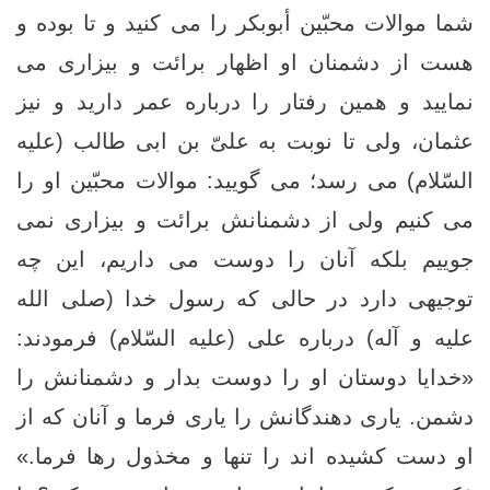
شما موالات محبّين أبوبكر را مى ‏كنيد و تا بوده و
هست از دشمنان او اظهار برائت و بيزارى مى
‏نماييد و همين رفتار را درباره عمر داريد و نيز
عثمان، ولى تا نوبت به علىّ بن ابى طالب (علیه
السّلام) مى‏ رسد؛ مى‏ گوييد: موالات محبّين او را
مى ‏كنيم ولى از دشمنانش برائت و بيزارى نمى
‏جوییم بلكه آنان را دوست مى‏ داريم، اين چه
توجيهى دارد در حالى كه رسول خدا (صلی الله
علیه و آله) درباره على (علیه السّلام) فرمودند:
«خدايا دوستان او را دوست بدار و دشمنانش را
دشمن. يارى دهندگانش را يارى فرما و آنان كه از
او دست كشيده ‏اند را تنها و مخذول رها فرما.»