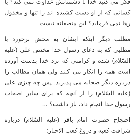
فكر مى ‏كنيد خدا با دشمنانش عداوت نمى ‏كند؟ يا
كسانى كه از او دست كشيده ‏اند را تنها و مخذول
رها نمى ‏فرمايد؟ اين منصفانه نيست.
مطلب ديگر اينكه ايشان به محض برخورد با
مطلبى كه به دعاى رسول خدا مختص على (علیه
السّلام) شده و كرامتى كه نزد خدا بدست آورده
است همه را انكار مى ‏كنند ولى همان مطالب را
درباره ديگر صحابه مى ‏پذيرند. پس چه چیزی علی
(علیه السّلام) را از آنچه که برای سایر اصحاب
رسول خدا انجام داد، باز داشت؟ ...
احتجاج حضرت امام باقر (علیه السّلام) درباره
شرافت کعبه و دروغ كعب الاحبار: