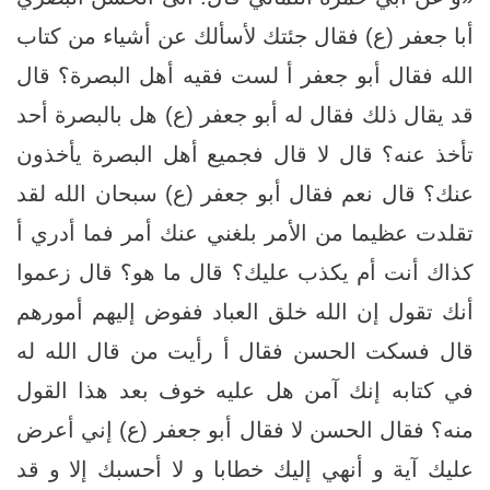
أبا جعفر (ع) فقال جئتك لأسألك عن أشياء من كتاب
الله فقال أبو جعفر أ لست فقيه أهل البصرة؟ قال
قد يقال ذلك فقال له أبو جعفر (ع) هل بالبصرة أحد
تأخذ عنه؟ قال لا قال فجميع أهل البصرة يأخذون
عنك؟ قال نعم فقال أبو جعفر (ع) سبحان الله لقد
تقلدت عظيما من الأمر بلغني عنك أمر فما أدري أ
كذاك أنت أم يكذب عليك؟ قال ما هو؟ قال زعموا
أنك تقول إن الله خلق العباد ففوض إليهم أمورهم
قال فسكت الحسن فقال أ رأيت من قال الله له
في كتابه إنك آمن هل عليه خوف بعد هذا القول
منه؟ فقال الحسن لا فقال أبو جعفر (ع) إني أعرض
عليك آية و أنهي إليك خطابا و لا أحسبك إلا و قد