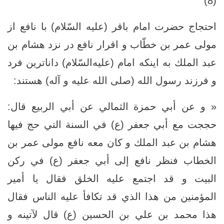
(8)
احتجاج حضرت امام باقر (علیه السّلام) با نافع از
مولى عمر بن خطّاب و اقرار نافع در نزد هشام بن
عبد الملك به اینکه امام (عليه‌السّلام) داناترین فرد
و فرزند رسول الله (صلی الله علیه و آله) هستند:
« و عن أبي حمزة الثمالي عن أبي الربيع قال:
حججت مع أبي جعفر (ع) في السنة التي حج فيها
هشام بن عبد الملك و كان معه نافع مولى عمر بن
الخطاب فنظر نافع إلى أبي جعفر (ع) في ركن
البيت و قد اجتمع عليه الخلق فقال يا أمير
المؤمنين من هذا الذي قد تكافأ عليه الناس فقال
هذا محمد بن علي بن الحسين (ع) قال لآتينه و