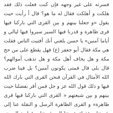
فسرته على غير وجهه فإن كنت فعلت ذلك فقد
هلكت و أهلكت فقال له ما هو؟ قال أ رأيت حيث
يقول «و جعلنا بينهم و بين القرى التي باركنا فيها
قرى ظاهرة و قدرنا فيها السير سيروا فيها ليالي و
أياما آمنين»‏ يا حسن بلغني أنك أفتيت الناس فقلت
هي مكة فقال أبو جعفر (ع) فهل يقطع على من حج
مكة و هل يخاف أهل مكة و هل تذهب أموالهم؟
قال بلى قال فمتى يكونون آمنين؟ بل فينا ضرب
الله الأمثال في القرآن فنحن القرى التي بارك الله
فيها و ذلك قول الله عز و جل فمن أقر بفضلنا حيث
بينهم و بين شيعتهم‏ « القرى التي باركنا فيها قرى
ظاهرة» و القرى الظاهرة الرسل و النقلة عنا إلى