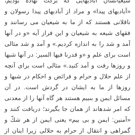
شيعيانشان آباديهايى كه بركت نهاده بوديم،
«آباديهاى پيدا» و مراد از آباديهاى پيدا رسولان و
ناقلانى هستند كه از ما به شيعيان مى ‏رسانند و
فقهاى شيعه به شيعيان و اين فراز آيه «و در آنها
آمد و شد را به اندازه كرديم.» و آمد و شد مثالى
است براى علم و «و قدرنا فيها السير: در آنها شبها
و روزها رفت و آمد كنيد.» مثالى است براى آنچه
از علم حلال و حرام و فرائض و احكام در شبها و
روزها از ما به ايشان در گردش است. در آن
مسائل ايمن و بى‏بيم هستند هر گاه آنها را از معدنى
كه امر شده‏اند از همان جا بگيرند؛ دريافت كنند و
«آمنين: ايمن و بى ‏بيم» يعنى ايمن از هر شكّ و
گمراهى و انتقال از حرام به حلالى زيرا اينان از