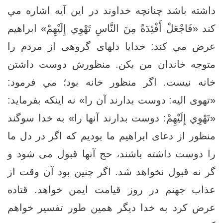
داشته باشد چنانچه خداوند در اين آيه اشاره مي
كند «فَاجْعَلْ أَفْئِدَةً مِنَ النَّاسِ تَهْوِي إِلَيْهِمْ‏» ابراهيم
عرض مي كند: خدايا دلهاى گروهى از مردم را
متوجه خاندان من بكن. منظورش دوست داشتن
خانه نيست. اگر منظور خانه بود؛ مي فرمود:
«تهوى اليه: دوست بدارند آن را» نه اينكه‏ بفرمايد:
«تَهْوِي إِلَيْهِمْ: دوست بدارند آنها را» به خدا سوگند
منظور از دعاى ابراهيم ما بوديم كه اگر در دل ما
را دوست داشته باشند، حج آنها قبول مى‏ شود و
گر نه قبول نخواهد شد. اگر چنين بود آن وقت از
عذاب جهنم در روز قيامت ايمن خواهد. قتاده
عرض كرد به خدا ديگر همين طور تفسير خواهم