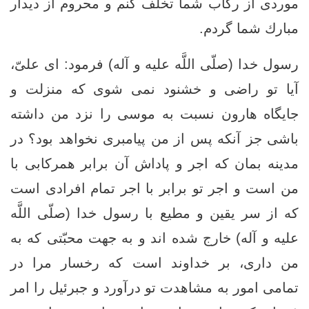
موردى از ركاب شما تخلّف كنم و محروم از ديدار
مبارك شما گردم.
رسول خدا (صلّى اللَّه عليه و آله) فرمود: اى علىّ،
آيا تو راضى و خشنود نمى ‏شوى كه منزلت و
جايگاه هارون نسبت به موسى را نزد من داشته
باشى جز آنكه پس از من پيامبرى نخواهد بود؟ در
مدينه بمان كه اجر و پاداش آن برابر همركابى با
من است و اجر تو برابر با اجر تمام افرادى است
كه از سر يقين و مطيع با رسول خدا (صلّى اللَّه
عليه و آله) خارج شده ‏اند و به جهت محبّتى كه به
من دارى، بر خداوند است كه رخسار مرا در
تمامى امور به مشاهدت تو درآورد و جبرئيل را امر