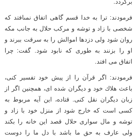
برگردد.
فرمودند: ترا به خدا قسم گاهى اتفاق نمى‏افتد كه
شخصى با زاد و توشه و مركب حلال به جانب مكه
روان شود ولى دزدها اموالش را به سرقت ببرند و
او را بزنند به طورى كه نابود شود. گفت: چرا
اتفاق مى ‏افتد.
فرمودند: اگر قرآن را از پيش خود تفسير كنى،
باعث هلاك خود و ديگران شده ‏اى، همچنين اگر از
زبان ديگران نقل كنى. قتاده، اين آيه مربوط به
كسى است كه خارج شود از منزل خود با زاد و
توشه و مال سوارى حلال قصد اين خانه را بكند
ولى عارف به حق ما باشد با دل ما را دوست