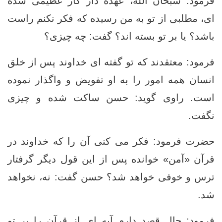
فرمود: سبحان اللَّه، عهده دار كار عظيمى شده
‏اى، مطلبى از تو به من رسيده كه فكر نكنم راست
باشد؟ يا بر تو بسته ‏اند؟ گفت: چه چيزى؟
فرمود: معتقدند كه تو گفته ‏اى خداوند پس از خلق
انسان همه امور را به او تفويض و واگذار نموده
است. راوى گويد: حسن ساكت شده و چيزى
نگفت.
حضرت فرمود: فكر مى ‏كنى آن را كه خداوند در
قرآن «آمن» خوانده پس از اين قول ديگر گرفتار
ترس و خوفى خواهد شد؟ حسن گفت: نه، نخواهد
شد.
فرمود: حال قصد دارم آيه ‏اى از قرآن را بر تو