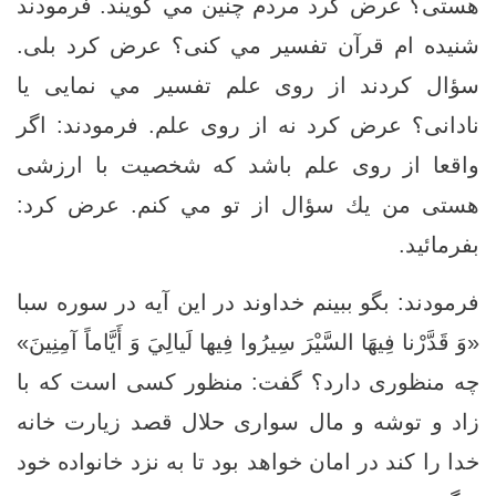
هستى؟ عرض كرد مردم چنين مي گويند. فرمودند
شنيده ‏ام قرآن تفسير مي كنى؟ عرض كرد بلى.
سؤال كردند از روى علم تفسير مي نمایى يا
نادانى؟ عرض كرد نه از روى علم. فرمودند: اگر
واقعا از روى علم باشد كه شخصيت با ارزشى
هستى من يك سؤال از تو مي كنم. عرض كرد:
بفرمائيد.
فرمودند: بگو ببينم خداوند در اين آيه در سوره سبا
«وَ قَدَّرْنا فِيهَا السَّيْرَ سِيرُوا فِيها لَيالِيَ وَ أَيَّاماً آمِنِينَ‏»
چه منظورى دارد؟ گفت: منظور كسى است كه با
زاد و توشه و مال سوارى حلال قصد زيارت خانه
خدا را كند در امان خواهد بود تا به نزد خانواده خود