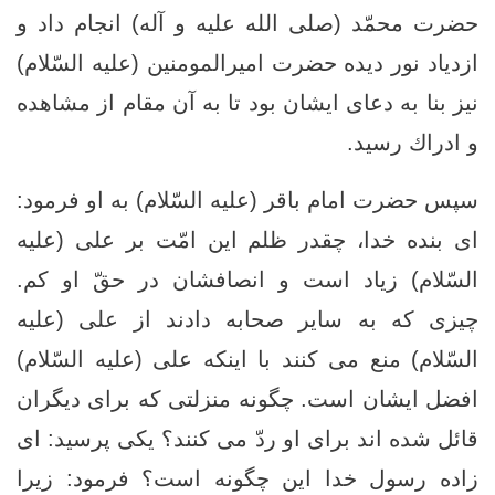
حضرت محمّد (صلی الله علیه و آله) انجام داد و
ازدياد نور ديده حضرت امیرالمومنین (علیه السّلام)
نيز بنا به دعاى ایشان بود تا به آن مقام از مشاهده
و ادراك رسيد.
سپس حضرت امام باقر (علیه السّلام) به او فرمود:
اى بنده خدا، چقدر ظلم اين امّت بر على (علیه
السّلام) زياد است و انصافشان در حقّ او كم.
چيزى كه به ساير صحابه دادند از على (علیه
السّلام) منع مى‏ كنند با اينكه على (علیه السّلام)
افضل ايشان است. چگونه منزلتى كه براى ديگران
قائل شده ‏اند براى او ردّ مى‏ كنند؟ يكى پرسيد: اى
زاده رسول خدا اين چگونه است؟ فرمود: زيرا