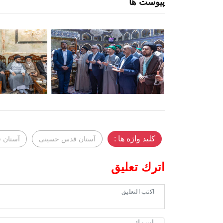
پیوست ها
کلید واژه ها :
آستان قدس حسینی
آستان 
اترك تعليق