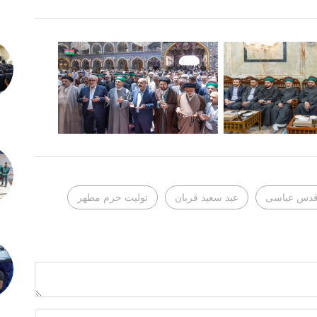
قدس عباسی
عید سعید قربان
تولیت حرم مطهر