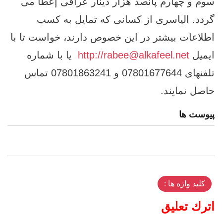
سوم و چهارم پانصد هزار دینار عراقی إعطا می‌
گردد. الیاسری از کسانی که تمایل به کسب
اطلاعات بیشتر در این خصوص دارند، خواست تا با
ایمیل
http://rabee@alkafeel.net
یا با شماره
تلفنهای 07801677644 و 07801863241 تماس
حاصل نمایند.
پیوست ها
کلید واژه ها :
اترك تعليق