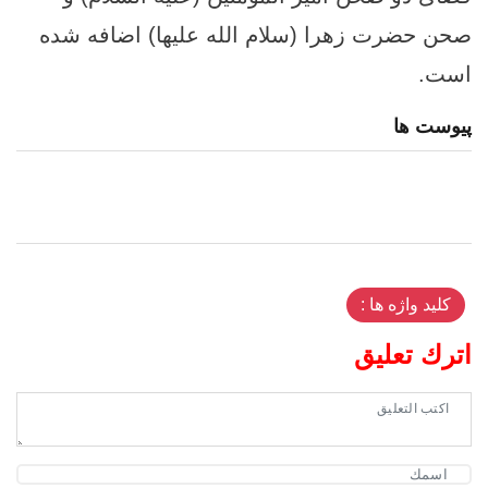
صحن حضرت زهرا (سلام الله علیها) اضافه شده
است.
پیوست ها
کلید واژه ها :
اترك تعليق