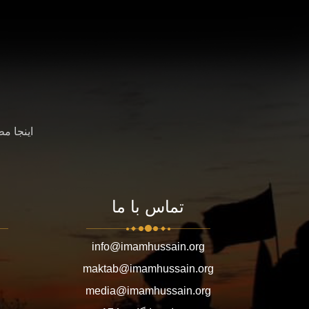
اینجا م
تماس با ما
info@imamhussain.org
maktab@imamhussain.org
media@imamhussain.org