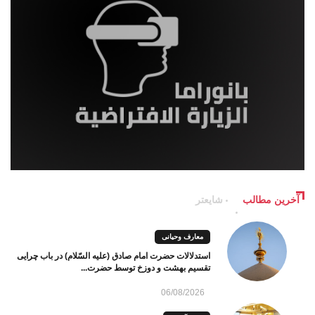
آخرین مطالب
شایعتر
معارف وحیانی
استدلالات حضرت امام صادق (علیه السّلام) در باب چرایی
تقسیم بهشت و دوزخ توسط حضرت...
06/08/2026