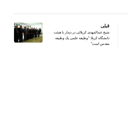
قبلی
شيخ عبدالمهدی کربلائی در ديدار با هيئت
دانشگاه کربلا: "وظيفه علمی يک وظيفه
مقدس است"