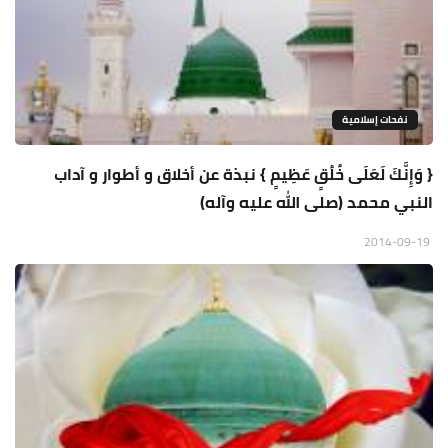
نفحات إسلامية
{ وَإِنَّكَ لَعَلَى خُلُقٍ عَظِيمٍ } نبذة عن أخلاق و أطوار و آداب
النبي محمد (صلى الله عليه وآله)
2014-09-19