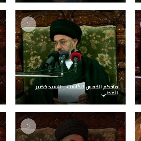
ماحكم الخمس للكاسب _ السيد خضير
المدني