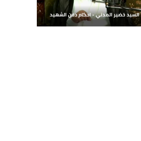
السيد خضير المدني - احكام دفن الشهيد