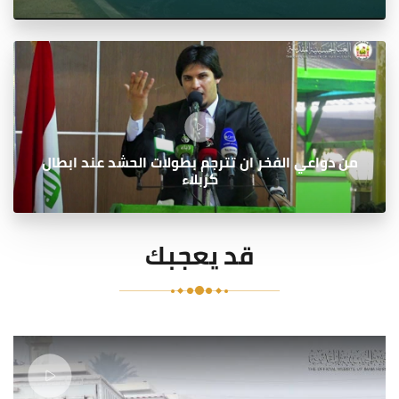
من دواعي الفخر ان تترجم بطولات الحشد عند ابطال
كربلاء
قد يعجبك