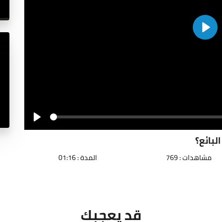
Play
Seek
Play
لبائع؟
مشاهدات : 769
المدة : 01:16
قد يعجبك