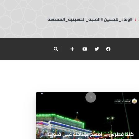
:
#وفاء_للحسين #العتبة_الحسينية_المقدسة
كلنا فطرس ... امسح بجناحك على قلوبنا