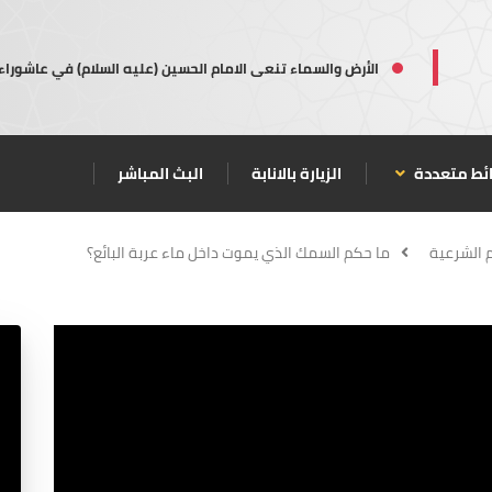
الأرض والسماء تنعى الامام الحسين (عليه السلام) في عاشوراء
ئط متعددة
الزيارة بالانابة
البث المباشر
م الشرعية
ما حكم السمك الذي يموت داخل ماء عربة البائع؟