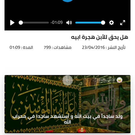
Play
-01:09
Seek
Volume
Play
Mute
Settings
Enter
fullscr
هل يحق للأبن هجرة ابيه
تأريخ النشر : 23/04/2016
مشاهدات : 799
المدة : 01:09
ولد ساجداُ في بيت الله و أستشهد ساجدا في محراب
الله