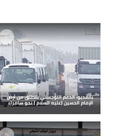
بالفديو: الدعم اللوجستي ينطلق من أرض
الإمام الحسين (عليه السلام ) نحو سامراء