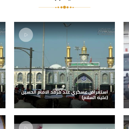
استعراض عسكري عند مرقد الامام الحسين
(عليه السلام)