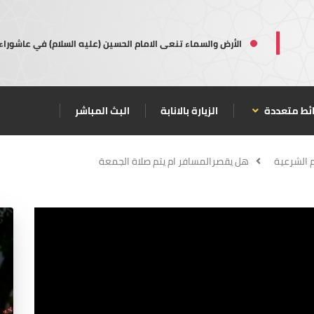
الأرض والسماء تنعى الامام الحسين (عليه السلام) في عاشوراء
ئط متعددة
الزيارة بالانابة
البث المباشر
م الشرعية
هل يقصرالمسافر ام يتم صلاة الجمعة