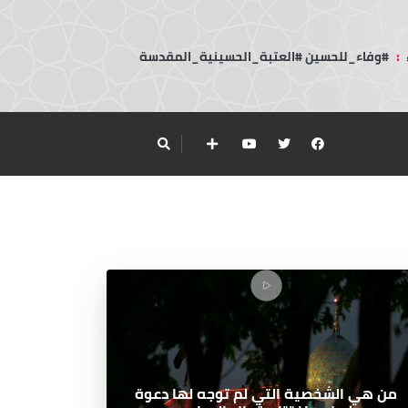
:
#وفاء_للحسين #العتبة_الحسينية_المقدسة
من هي الشخصية التي لم توجه لها دعوة