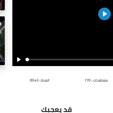
Play
Seek
Play
مشاهدات : 770
المدة : 00:43
قد يعجبك