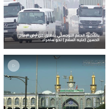
بالفديو: الدعم اللوجستي ينطلق من أرض الإمام
الحسين (عليه السلام ) نحو سامراء