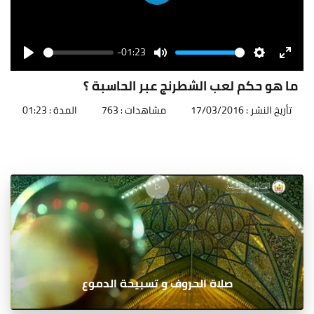
Play
-01:23
Seek
Volume
Play
Mute
Settings
Enter
fullscr
ما هو حكم لعب الشطرنج عبر الحاسبة ؟
تأريخ النشر : 17/03/2016
مشاهدات : 763
المدة : 01:23
صلاة الحروف و تسبيحة الدموع