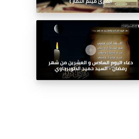
القارئ ميثم التمار )
دعاء اليوم السادس و العشرين من شهر
رمضان - السيد حميد الطويرجاوي