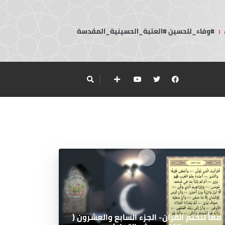
:
#وفاء_للحسين #العتبة_الحسينية_المقدسة
معاً لنختم القران- الجزء السابع والعشرون (