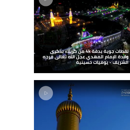
لقطات جوية بدقة 4k من كربلاء بذكرى
ولادة الإمام المهدي عجل الله تعالى فرجه
الشريف - يوميات حسينية