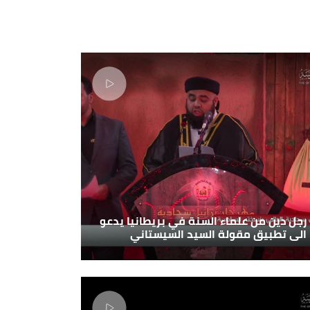
رجل دين من علماء السنة في بريطانيا يدعو
الى تطبيق مقولة السيد السيستاني