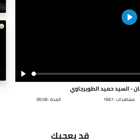
Play
Seek
Play
ن - السيد حميد الطويرجاوي
مشاهدات : 1667
المدة : 00:58
قد يعجبك