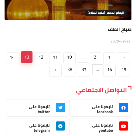
الإمام الحسين (عليه السلام)
صباح الطف
2020-09-29
14
13
12
11
10
...
2
1
‹
›
38
37
...
16
15
التواصل الاجتماعي
تابعونا على
تابعونا على
twitter
facebook
تابعونا على
تابعونا على
telegram
youtube