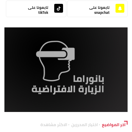
تابعونا على
تابعونا على
tikTok
snapchat
آخر المواضيع
اختيار المحررين
الاكثر مشاهدة