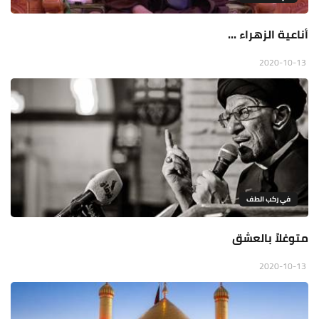
أناعية الزهراء ...
2020-10-13
في ركب الطف
متوغلاً بالعشق
2020-10-13