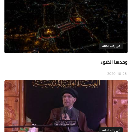
في ركب الطف
وحدها الضوء
2020-10-28
في ركب الطف