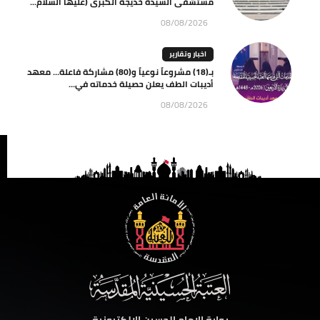
مستشفى السيدة خديجة الكبرى (عليها السلام...
08/08/2026
اخبار وتقارير
بـ(18) مشروعاً نوعياً و(80) مشاركة فاعلة… معهد
أديبات الطف يعلن حصيلة خدماته في...
08/08/2026