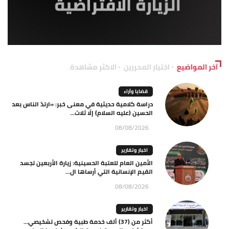
آخر المواضيع
اختيار المحررين
الاكثر مشاهدة
قضايا وآراء
دراسة كلامية حديثية في معنى خبر: «ارتدّ الناس بعد
الحسين (عليه السلام) إلّا ثلاث...
08/08/2026
اخبار وتقارير
الأمين العام للعتبة الحسينية: زيارة الأربعين تجسد
القيم الإنسانية التي أرساها ال...
08/08/2026
اخبار وتقارير
أكثر من (37) ألف خدمة طبية وفحص تشخيصي…