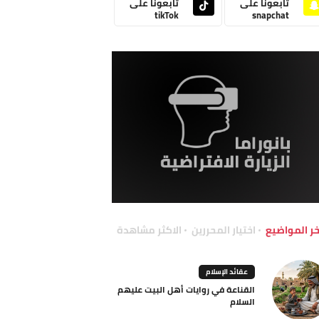
تابعونا على
تابعونا على
tikTok
snapchat
خر المواضيع
اختيار المحررين
الاكثر مشاهدة
عقائد الإسلام
القناعة في روايات أهل البيت عليهم
السلام