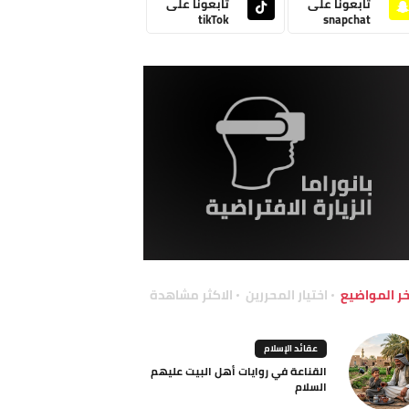
تابعونا على
تابعونا على
tikTok
snapchat
خر المواضيع
اختيار المحررين
الاكثر مشاهدة
عقائد الإسلام
القناعة في روايات أهل البيت عليهم
السلام