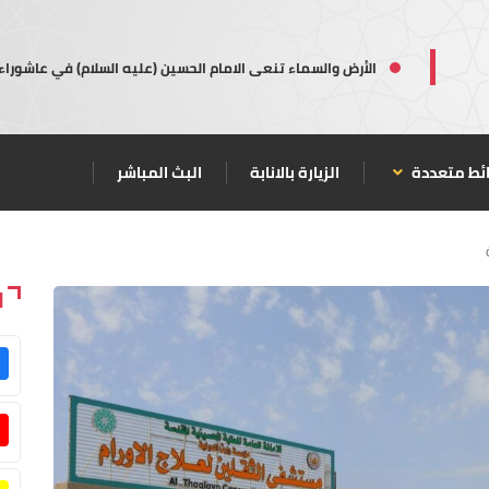
الأرض والسماء تنعى الامام الحسين (عليه السلام) في عاشوراء
ئط متعددة
الزيارة بالانابة
البث المباشر
ا