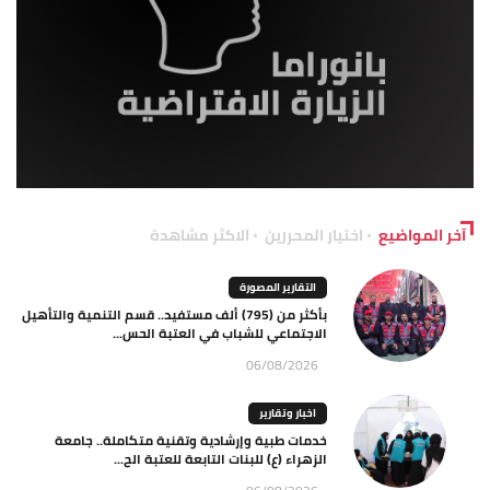
آخر المواضيع
اختيار المحررين
الاكثر مشاهدة
التقارير المصورة
بأكثر من (795) ألف مستفيد.. قسم التنمية والتأهيل
الاجتماعي للشباب في العتبة الحس...
06/08/2026
اخبار وتقارير
خدمات طبية وإرشادية وتقنية متكاملة.. جامعة
الزهراء (ع) للبنات التابعة للعتبة الح...