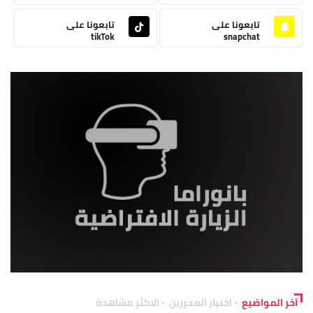
تابعونا على
تابعونا على
tikTok
snapchat
آخر المواضيع
اختيار المحررين
الاكثر مشاهدة