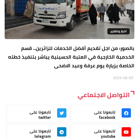
اخبار وتقارير
بالصور: من اجل تقديم أفضل الخدمات للزائرين.. قسم
الخدمية الخارجية في العتبة الحسينية يباشر بتنفيذ خطته
الخاصة بزيارة يوم عرفة وعيد الاضحى
2025-06-05
التواصل الاجتماعي
تابعونا على
تابعونا على
twitter
facebook
تابعونا على
تابعونا على
telegram
youtube