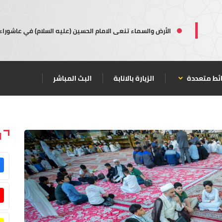
الأرض والسماء تنعى الامام الحسين (عليه السلام) في عاشوراء
ئط متعددة
الزيارة بالانابة
البث المباشر
ا