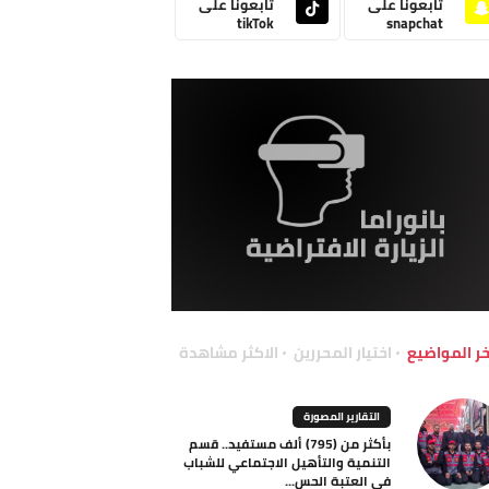
تابعونا على
تابعونا على
tikTok
snapchat
خر المواضيع
اختيار المحررين
الاكثر مشاهدة
التقارير المصورة
بأكثر من (795) ألف مستفيد.. قسم
التنمية والتأهيل الاجتماعي للشباب
في العتبة الحس...