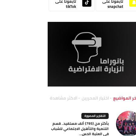
تابعونا على
تابعونا على
tikTok
snapchat
خر المواضيع
اختيار المحررين
الاكثر مشاهدة
التقارير المصورة
بأكثر من (795) ألف مستفيد.. قسم
التنمية والتأهيل الاجتماعي للشباب
في العتبة الحس...