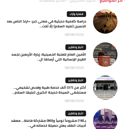
آخر المواضيع
اختيار المحررين
الاكثر مشاهدة
قضايا وآراء
دراسة كلامية حديثية في معنى خبر: «ارتدّ الناس بعد
الحسين (عليه السلام) إلّا ثلاث...
08/08/2026
اخبار وتقارير
الأمين العام للعتبة الحسينية: زيارة الأربعين تجسد
القيم الإنسانية التي أرساها ال...
08/08/2026
اخبار وتقارير
أكثر من (37) ألف خدمة طبية وفحص تشخيصي…
مستشفى السيدة خديجة الكبرى (عليها السلام...
08/08/2026
اخبار وتقارير
بـ(18) مشروعاً نوعياً و(80) مشاركة فاعلة… معهد
أديبات الطف يعلن حصيلة خدماته في...