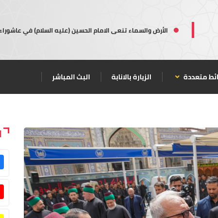
الأرض والسماء تنعى الامام الحسين (عليه السلام) في عاشوراء
ئط متعددة
الزيارة بالانابة
البث المباشر
ا