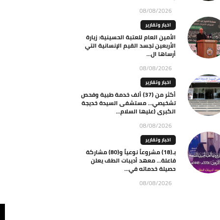
08/08/2026
اخبار وتقارير
الأمين العام للعتبة الحسينية: زيارة
الأربعين تجسد القيم الإنسانية التي
أرساها ال...
08/08/2026
اخبار وتقارير
أكثر من (37) ألف خدمة طبية وفحص
تشخيصي… مستشفى السيدة خديجة
الكبرى (عليها السلام...
08/08/2026
اخبار وتقارير
بـ(18) مشروعاً نوعياً و(80) مشاركة
فاعلة… معهد أديبات الطف يعلن
حصيلة خدماته في...
08/08/2026