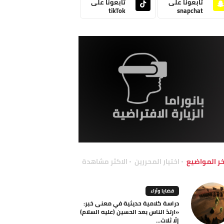
تابعونا على
تابعونا على
tikTok
snapchat
خر المواضيع
اختيار المحررين
الاكثر مشاهدة
قضايا وآراء
دراسة كلامية حديثية في معنى خبر:
«ارتدّ الناس بعد الحسين (عليه السلام)
إلّا ثلاث...