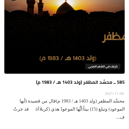
كربلاء في الشعر العربي
585 ــ محسَّد المظفر (ولد 1403 هـ / 1983 م)
2021-11-09
محسَّد المظفر (ولد 1403 هـ / 1983 م)قال من قصيدة (أيها
الموعود) وتبلغ (15) بيتاً:أيُّها الموعودُ هذي (كربلاءُ) قد جرتْ
ف...